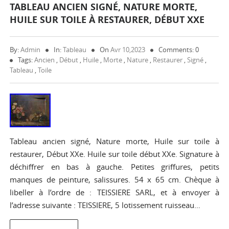
TABLEAU ANCIEN SIGNÉ, NATURE MORTE,
HUILE SUR TOILE À RESTAURER, DÉBUT XXE
By:
Admin
In:
Tableau
On
Avr 10,2023
Comments: 0
Tags:
Ancien
,
Début
,
Huile
,
Morte
,
Nature
,
Restaurer
,
Signé
,
Tableau
,
Toile
Tableau ancien signé, Nature morte, Huile sur toile à
restaurer, Début XXe. Huile sur toile début XXe. Signature à
déchiffrer en bas à gauche. Petites griffures, petits
manques de peinture, salissures. 54 x 65 cm. Chèque à
libeller à l’ordre de : TEISSIERE SARL, et à envoyer à
l’adresse suivante : TEISSIERE, 5 lotissement ruisseau…