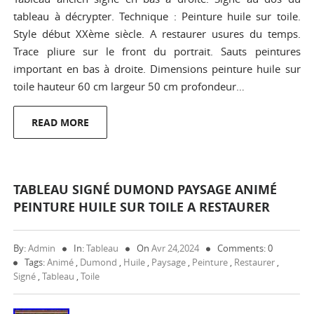
tableau à décrypter. Technique : Peinture huile sur toile.
Style début XXème siècle. A restaurer usures du temps.
Trace pliure sur le front du portrait. Sauts peintures
important en bas à droite. Dimensions peinture huile sur
toile hauteur 60 cm largeur 50 cm profondeur…
READ MORE
TABLEAU SIGNÉ DUMOND PAYSAGE ANIMÉ
PEINTURE HUILE SUR TOILE A RESTAURER
By:
Admin
In:
Tableau
On
Avr 24,2024
Comments: 0
Tags:
Animé
,
Dumond
,
Huile
,
Paysage
,
Peinture
,
Restaurer
,
Signé
,
Tableau
,
Toile