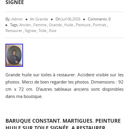
SIGNÉE
By:
Admin
In:
Grande
On
Juil 06,2026
Comments: 0
Tags:
Ancien
,
Femme
,
Grande
,
Huile
,
Peinture
,
Portrait
,
Restaurer
,
Signee
,
Toile
,
Xixe
Grande huile sur toiles à restaurer. Accident visible sur les
photos. Merci de bien regarder les photos. Dimensions : 92
cm x 72 cm. D’autres tableaux anciens sont dispinibles
dans ma boutique.
BARUQUE CONSTANT. MARTIGUES. PEINTURE
HUILE SUR TOILE SIGNÉE. A RESTAURER