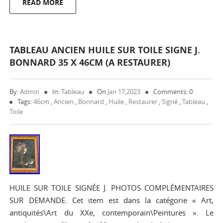
READ MORE
TABLEAU ANCIEN HUILE SUR TOILE SIGNE J.
BONNARD 35 X 46CM (A RESTAURER)
By:
Admin
In:
Tableau
On
Jan 17,2023
Comments: 0
Tags:
46cm
,
Ancien
,
Bonnard
,
Huile
,
Restaurer
,
Signé
,
Tableau
,
Toile
HUILE SUR TOILE SIGNÉE J. PHOTOS COMPLÉMENTAIRES
SUR DEMANDE. Cet item est dans la catégorie « Art,
antiquités\Art du XXe, contemporain\Peintures ». Le