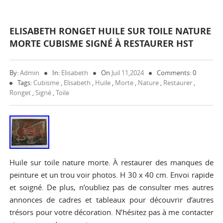
ELISABETH RONGET HUILE SUR TOILE NATURE
MORTE CUBISME SIGNÉ À RESTAURER HST
By:
Admin
In:
Elisabeth
On
Juil 11,2024
Comments: 0
Tags:
Cubisme
,
Elisabeth
,
Huile
,
Morte
,
Nature
,
Restaurer
,
Ronget
,
Signé
,
Toile
Huile sur toile nature morte. À restaurer des manques de
peinture et un trou voir photos. H 30 x 40 cm. Envoi rapide
et soigné. De plus, n’oubliez pas de consulter mes autres
annonces de cadres et tableaux pour découvrir d’autres
trésors pour votre décoration. N’hésitez pas à me contacter