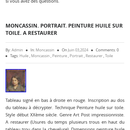
si vous avez des questions.
MONCASSIN. PORTRAIT. PEINTURE HUILE SUR
TOILE. A RESTAURER
By:
Admin
In:
Moncassin
On
Juin 03,2024
Comments: 0
Tags:
Huile
,
Moncassin
,
Peinture
,
Portrait
,
Restaurer
,
Toile
Tableau signé en bas à droite en rouge. Inscription au dos
du tableau à décrypter. Technique Peinture huile sur toile.
Style début XXème siècle. Genre Art Post impressionniste.
A restaurer (Usures du temps plusieurs trous en haut du
tableau trou dans la chevelure). Dimensions peinture huile