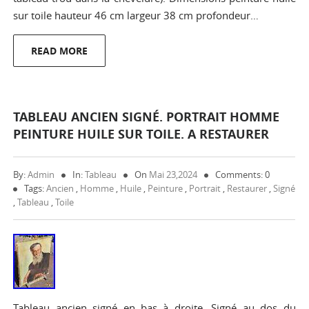
sur toile hauteur 46 cm largeur 38 cm profondeur…
READ MORE
TABLEAU ANCIEN SIGNÉ. PORTRAIT HOMME
PEINTURE HUILE SUR TOILE. A RESTAURER
By:
Admin
In:
Tableau
On
Mai 23,2024
Comments: 0
Tags:
Ancien
,
Homme
,
Huile
,
Peinture
,
Portrait
,
Restaurer
,
Signé
,
Tableau
,
Toile
Tableau ancien signé en bas à droite. Signé au dos du