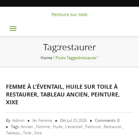
Peinture sur toile
Toggle
navigation
Tag:restaurer
Home
/ Posts Taggedrestaurer"
FEMME À L’ÉVENTAIL, HUILE SUR TOILE À
RESTAURER, TABLEAU ANCIEN, PEINTURE,
XIXE
By:
Admin
In:
Femme
On
Juil 25,2026
Comments: 0
Tags:
Ancien
,
Femme
,
Huile
,
L'eventail
,
Peinture
,
Restaurer
,
Tableau
,
Toile
,
Xixe