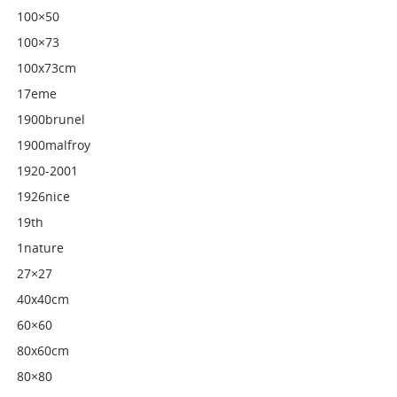
100×50
100×73
100x73cm
17eme
1900brunel
1900malfroy
1920-2001
1926nice
19th
1nature
27×27
40x40cm
60×60
80x60cm
80×80