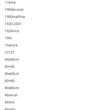
17eme
1900brunel
1900malfroy
1920-2001
1926nice
19th
1nature
27×27
40x40cm
60×60
80x60cm
80×80
80x80cm
Abascal
Abdul
Abonn