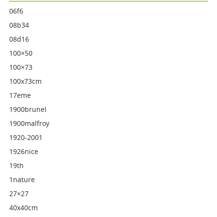
06f6
08b34
08d16
100×50
100×73
100x73cm
17eme
1900brunel
1900malfroy
1920-2001
1926nice
19th
1nature
27×27
40x40cm