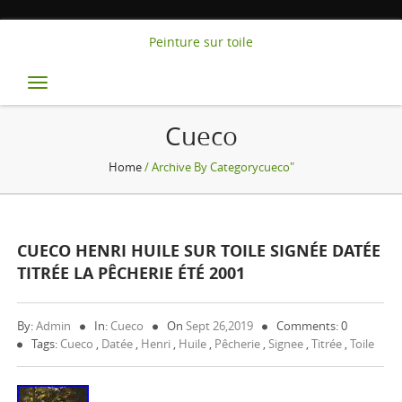
Peinture sur toile
Toggle
navigation
Cueco
Home
/ Archive By Categorycueco"
CUECO HENRI HUILE SUR TOILE SIGNÉE DATÉE
TITRÉE LA PÊCHERIE ÉTÉ 2001
By:
Admin
In:
Cueco
On
Sept 26,2019
Comments: 0
Tags:
Cueco
,
Datée
,
Henri
,
Huile
,
Pêcherie
,
Signee
,
Titrée
,
Toile