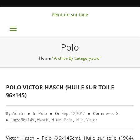
Peinture sur toile
Toggle
navigation
Polo
Home
/ Archive By Categorypolo"
POLO VICTOR HASCH (HUILE SUR TOILE
96×145)
By:
Admin
In:
Polo
On
Sept 12,2017
Comments: 0
Tags:
96x145
,
Hasch
,
Huile
,
Polo
,
Toile
,
Victor
Victor Hasch – Polo (96x145cm). Huile sur toile (1984),