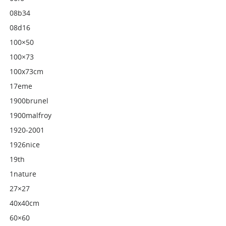
08b34
08d16
100×50
100×73
100x73cm
17eme
1900brunel
1900malfroy
1920-2001
1926nice
19th
1nature
27×27
40x40cm
60×60