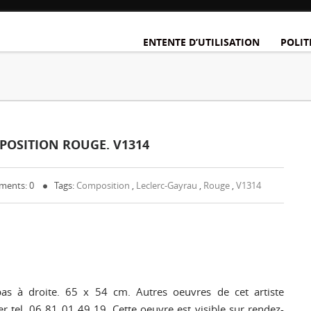
ENTENTE D’UTILISATION
POLIT
POSITION ROUGE. V1314
ents: 0
Tags:
Composition
,
Leclerc-Gayrau
,
Rouge
,
V1314
s à droite. 65 x 54 cm. Autres oeuvres de cet artiste
r tel. 06 81 01 49 19. Cette oeuvre est visible sur rendez-