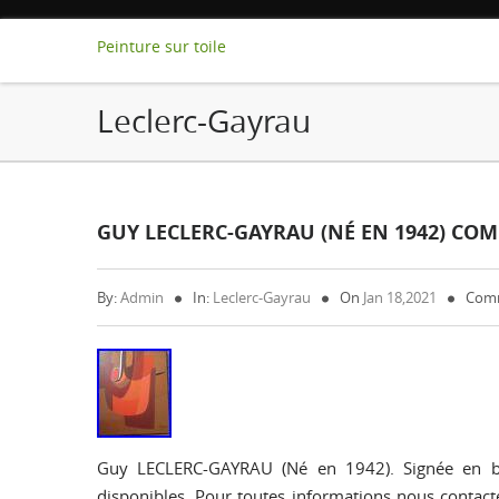
Peinture sur toile
Leclerc-Gayrau
GUY LECLERC-GAYRAU (NÉ EN 1942) COM
By:
Admin
In:
Leclerc-Gayrau
On
Jan 18,2021
Comm
Guy LECLERC-GAYRAU (Né en 1942). Signée en ba
disponibles. Pour toutes informations nous contacte