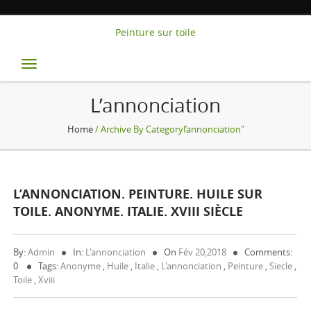
Peinture sur toile
Toggle
navigation
L’annonciation
Home
/ Archive By Categoryl’annonciation"
L’ANNONCIATION. PEINTURE. HUILE SUR
TOILE. ANONYME. ITALIE. XVIII SIÈCLE
By:
Admin
In:
L'annonciation
On
Fév 20,2018
Comments:
0
Tags:
Anonyme
,
Huile
,
Italie
,
L'annonciation
,
Peinture
,
Siecle
,
Toile
,
Xviii