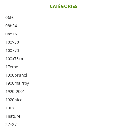
CATÉGORIES
06f6
08b34
08d16
100×50
100×73
100x73cm
17eme
1900brunel
1900malfroy
1920-2001
1926nice
19th
1nature
27×27