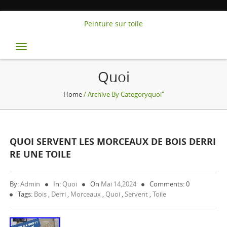
Peinture sur toile
Toggle
navigation
Quoi
Home
/ Archive By Categoryquoi"
QUOI SERVENT LES MORCEAUX DE BOIS DERRI
RE UNE TOILE
By:
Admin
In:
Quoi
On
Mai 14,2024
Comments: 0
Tags:
Bois
,
Derri
,
Morceaux
,
Quoi
,
Servent
,
Toile