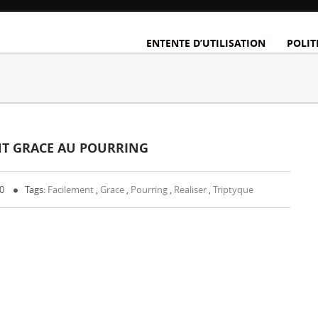
ENTENTE D’UTILISATION
POLIT
NT GRACE AU POURRING
 0
Tags:
Facilement
,
Grace
,
Pourring
,
Realiser
,
Triptyque