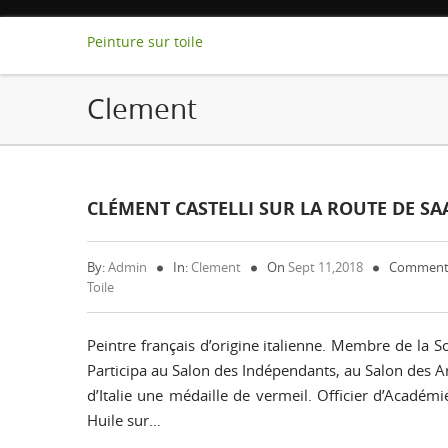
Peinture sur toile
Clement
CLÉMENT CASTELLI SUR LA ROUTE DE SAAS
By:
Admin
In:
Clement
On
Sept 11,2018
Comment
Toile
Peintre français d’origine italienne. Membre de la 
Participa au Salon des Indépendants, au Salon des Ar
d’Italie une médaille de vermeil. Officier d’Académ
Huile sur…