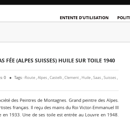
ENTENTE D’UTILISATION
POLIT
 FÉE (ALPES SUISSES) HUILE SUR TOILE 1940
s: 0
Tags:
-route
,
Alpes
,
Castelli
,
Clement
,
Huile
,
Saas
,
Suisses
,
Société des Peintres de Montagnes. Grand peintre des Alpes.
tistes français. Il reçu des mains du Roi Victor-Emmanuel III
ie en 1933. Une de ses toile est entrée au Louvre en 1948.