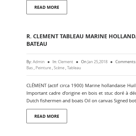
READ MORE
R. CLEMENT TABLEAU MARINE HOLLANDA
BATEAU
By:
Admin
In:
Clement
On
Jan 25,2018
Comments:
Bas
,
Peinture
,
Scène
,
Tableau
CLÉMENT (actif circa 1900) Marine hollandaise Hui
Important cadre d’origine en bois et stuc doré à déc
Dutch fishermen and boats Oil on canvas Signed bo
READ MORE