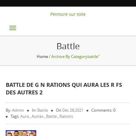
Peinture sur toile
Toggle
navigation
Battle
Home
/ Archive By Categorybattle"
BATTLE DE G N RATIONS QUI AURA LES R FS
DES AUTRES 2
By:
Admin
In:
Battle
On
Déc 28,2021
Comments: 0
Tags:
Aura
,
Autres
,
Battle
,
Rations