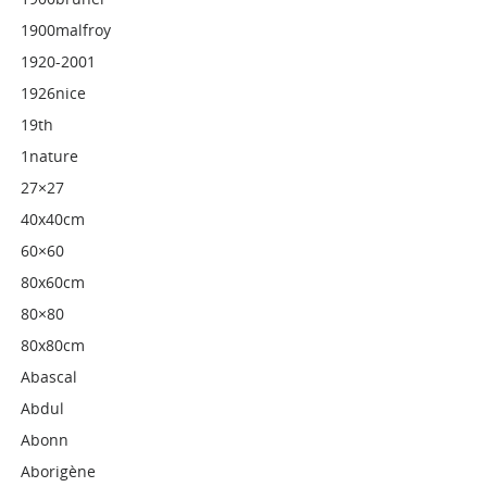
1900malfroy
1920-2001
1926nice
19th
1nature
27×27
40x40cm
60×60
80x60cm
80×80
80x80cm
Abascal
Abdul
Abonn
Aborigène