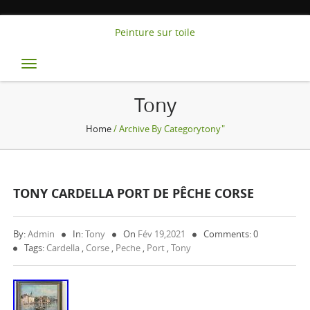
Peinture sur toile
Toggle
navigation
Tony
Home
/ Archive By Categorytony"
TONY CARDELLA PORT DE PÊCHE CORSE
By:
Admin
In:
Tony
On
Fév 19,2021
Comments: 0
Tags:
Cardella
,
Corse
,
Peche
,
Port
,
Tony