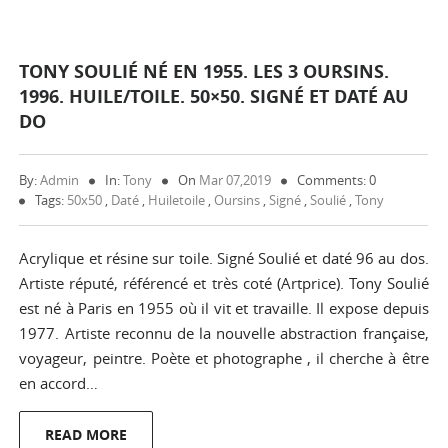
TONY SOULIÉ NÉ EN 1955. LES 3 OURSINS.
1996. HUILE/TOILE. 50×50. SIGNÉ ET DATÉ AU
DO
By:
Admin
In:
Tony
On
Mar 07,2019
Comments: 0
Tags:
50x50
,
Daté
,
Huiletoile
,
Oursins
,
Signé
,
Soulié
,
Tony
Acrylique et résine sur toile. Signé Soulié et daté 96 au dos.
Artiste réputé, référencé et très coté (Artprice). Tony Soulié
est né à Paris en 1955 où il vit et travaille. Il expose depuis
1977. Artiste reconnu de la nouvelle abstraction française,
voyageur, peintre. Poète et photographe , il cherche à être
en accord…
READ MORE