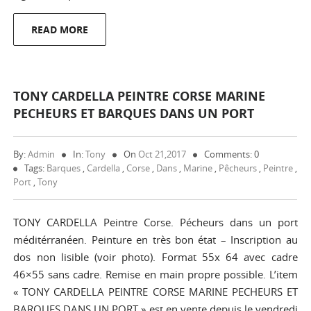
READ MORE
TONY CARDELLA PEINTRE CORSE MARINE
PECHEURS ET BARQUES DANS UN PORT
By:
Admin
In:
Tony
On
Oct 21,2017
Comments: 0
Tags:
Barques
,
Cardella
,
Corse
,
Dans
,
Marine
,
Pêcheurs
,
Peintre
,
Port
,
Tony
TONY CARDELLA Peintre Corse. Pécheurs dans un port
méditérranéen. Peinture en très bon état – Inscription au
dos non lisible (voir photo). Format 55x 64 avec cadre
46×55 sans cadre. Remise en main propre possible. L’item
« TONY CARDELLA PEINTRE CORSE MARINE PECHEURS ET
BARQUES DANS UN PORT » est en vente depuis le vendredi