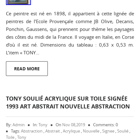
Ce peintre est né en 1898, il appartient à cette lignée de
peintres de l’Ecole Provençale comme JB Olive, Decanis,
Ponchin, Gaussens, qui prennent pour thème les paysages
des côtes du midi de la France. Il voyage en Italie, en Corse
d’où il est né. Dimensions du tableau : 0,63 x 0,53 m.
L’item « TONY…
READ MORE
TONY SOULIÉ ACRYLIQUE SUR TOILE SIGNÉE
1993 ART ABSTRAIT NOUVELLE ABSTRACTION
By:
Admin
In:
Tony
On
Nov 08,2019
Comments: 0
Tags:
Abstraction
,
Abstrait
,
Acrylique
,
Nouvelle
,
Signee
,
Soulié
,
Toile
,
Tony