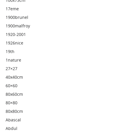
100x73cm
17eme
1900brunel
1900malfroy
1920-2001
1926nice
19th
1nature
27×27
40x40cm
60×60
80x60cm
80×80
80x80cm
Abascal
Abdul