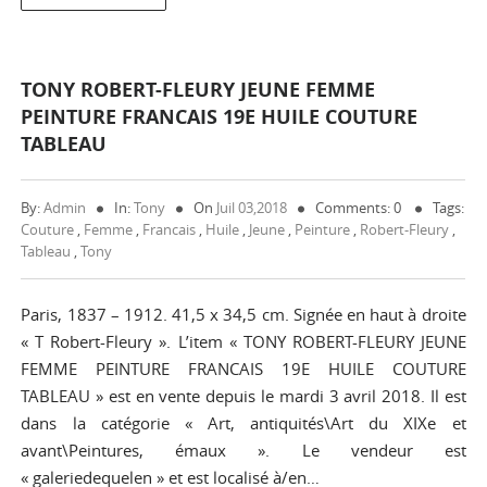
TONY ROBERT-FLEURY JEUNE FEMME
PEINTURE FRANCAIS 19E HUILE COUTURE
TABLEAU
By:
Admin
In:
Tony
On
Juil 03,2018
Comments: 0
Tags:
Couture
,
Femme
,
Francais
,
Huile
,
Jeune
,
Peinture
,
Robert-Fleury
,
Tableau
,
Tony
Paris, 1837 – 1912. 41,5 x 34,5 cm. Signée en haut à droite
« T Robert-Fleury ». L’item « TONY ROBERT-FLEURY JEUNE
FEMME PEINTURE FRANCAIS 19E HUILE COUTURE
TABLEAU » est en vente depuis le mardi 3 avril 2018. Il est
dans la catégorie « Art, antiquités\Art du XIXe et
avant\Peintures, émaux ». Le vendeur est
« galeriedequelen » et est localisé à/en…