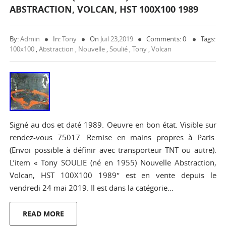
ABSTRACTION, VOLCAN, HST 100X100 1989
By:
Admin
In:
Tony
On
Juil 23,2019
Comments: 0
Tags:
100x100
,
Abstraction
,
Nouvelle
,
Soulié
,
Tony
,
Volcan
Signé au dos et daté 1989. Oeuvre en bon état. Visible sur
rendez-vous 75017. Remise en mains propres à Paris.
(Envoi possible à définir avec transporteur TNT ou autre).
L’item « Tony SOULIE (né en 1955) Nouvelle Abstraction,
Volcan, HST 100X100 1989″ est en vente depuis le
vendredi 24 mai 2019. Il est dans la catégorie…
READ MORE