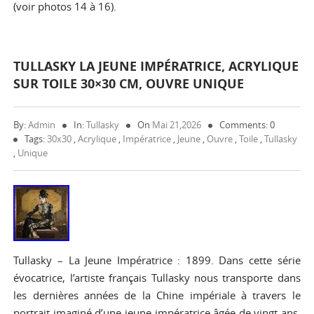
(voir photos 14 à 16).
TULLASKY LA JEUNE IMPÉRATRICE, ACRYLIQUE
SUR TOILE 30×30 CM, OUVRE UNIQUE
By:
Admin
In:
Tullasky
On
Mai 21,2026
Comments: 0
Tags:
30x30
,
Acrylique
,
Impératrice
,
Jeune
,
Ouvre
,
Toile
,
Tullasky
,
Unique
Tullasky – La Jeune Impératrice : 1899. Dans cette série
évocatrice, l’artiste français Tullasky nous transporte dans
les dernières années de la Chine impériale à travers le
portrait imaginé d’une jeune impératrice âgée de vingt ans.