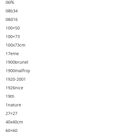
06f6
08b34
08d16
100×50
100×73
100x73cm
17eme
1900brunel
1900malfroy
1920-2001
1926nice
19th
1nature
27×27
40x40cm
60×60