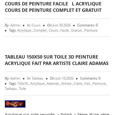
COURS DE PEINTURE FACILE L ACRYLIQUE
COURS DE PEINTURE COMPLET ET GRATUIT
By:
Admin
In:
Cours
On
Juin 30,2026
Comments: 0
Tags:
Acrylique
,
Complet
,
Cours
,
Facile
,
Gratuit
,
Peinture
TABLEAU 150X50 SUR TOILE 3D PEINTURE
ACRYLIQUE FAIT PAR ARTISTE CLAIRE ADAMAS
By:
Admin
In:
Tableau
On
Juin 10,2026
Comments: 0
Tags:
150x50
,
Acrylique
,
Adamas
,
Artiste
,
Claire
,
Fait
,
Peinture
,
Tableau
,
Toile
Acrylique sur toile recyclée, « Splash » 3ème d’une série.