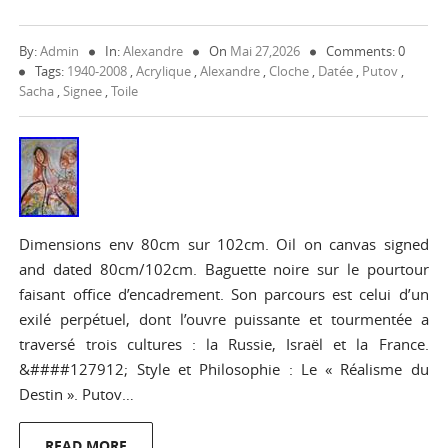
By:
Admin
In:
Alexandre
On
Mai 27,2026
Comments: 0
Tags:
1940-2008
,
Acrylique
,
Alexandre
,
Cloche
,
Datée
,
Putov
,
Sacha
,
Signee
,
Toile
Dimensions env 80cm sur 102cm. Oil on canvas signed
and dated 80cm/102cm. Baguette noire sur le pourtour
faisant office d’encadrement. Son parcours est celui d’un
exilé perpétuel, dont l’ouvre puissante et tourmentée a
traversé trois cultures : la Russie, Israël et la France.
&####127912; Style et Philosophie : Le « Réalisme du
Destin ». Putov…
READ MORE