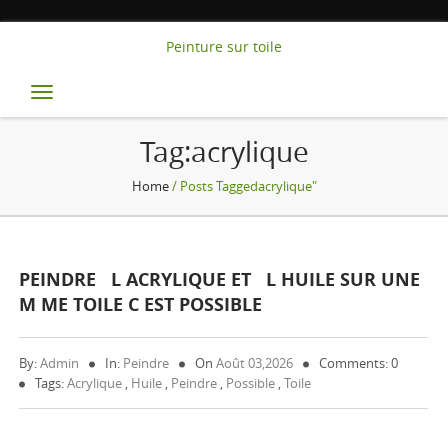
Peinture sur toile
Toggle
navigation
Tag:acrylique
Home
/ Posts Taggedacrylique"
PEINDRE L ACRYLIQUE ET L HUILE SUR UNE
M ME TOILE C EST POSSIBLE
By:
Admin
In:
Peindre
On
Août 03,2026
Comments: 0
Tags:
Acrylique
,
Huile
,
Peindre
,
Possible
,
Toile