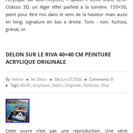
Châssis 3D, un léger effet pailleté à la lumière. 150×50,
peint pour être mis dans le sens de la hauteur mais aussi
en long, signature en bas a droite. Tons : noir, fuchsia,
grenat, or.
DELON SUR LE RIVA 40×40 CM PEINTURE
ACRYLIQUE ORIGINALE
By:
Admin
In:
Delon
On
Juin 07,2026
Comments: 0
Tags:
40x40
,
Acrylique
,
Delon
,
Originale
,
Peinture
,
Riva
Cette ouvre n’est pas une reproduction. Une série