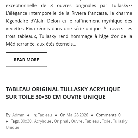
exceptionnelle de 3 ouvres originales par Tullasky??
L’élégance intemporelle de la Riviera française, le charme
légendaire d’Alain Delon et le raffinement mythique des
vedettes Riva réunis dans une série unique. À travers ces
trois tableaux, Tullasky rend hommage à l’âge d’or de la
Méditerranée, aux étés éternels…
READ MORE
TABLEAU ORIGINAL TULLASKY ACRYLIQUE
SUR TOILE 30×30 CM OUVRE UNIQUE
By:
Admin
In:
Tableau
On
Mai 28,2026
Comments: 0
Tags:
30x30
,
Acrylique
,
Original
,
Ouvre
,
Tableau
,
Toile
,
Tullasky
,
Unique