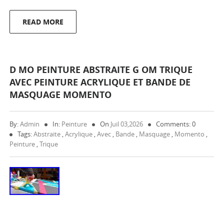
READ MORE
D MO PEINTURE ABSTRAITE G OM TRIQUE
AVEC PEINTURE ACRYLIQUE ET BANDE DE
MASQUAGE MOMENTO
By:
Admin
In:
Peinture
On
Juil 03,2026
Comments: 0
Tags:
Abstraite
,
Acrylique
,
Avec
,
Bande
,
Masquage
,
Momento
,
Peinture
,
Trique