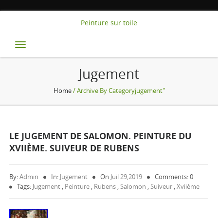
Peinture sur toile
Toggle
navigation
Jugement
Home
/ Archive By Categoryjugement"
LE JUGEMENT DE SALOMON. PEINTURE DU
XVIIÈME. SUIVEUR DE RUBENS
By:
Admin
In:
Jugement
On
Juil 29,2019
Comments: 0
Tags:
Jugement
,
Peinture
,
Rubens
,
Salomon
,
Suiveur
,
Xviième