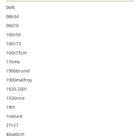
06f6
08b34
08d16
100×50
100×73
100x73cm
17eme
1900brunel
1900malfroy
1920-2001
1926nice
19th
1nature
27×27
40x40cm