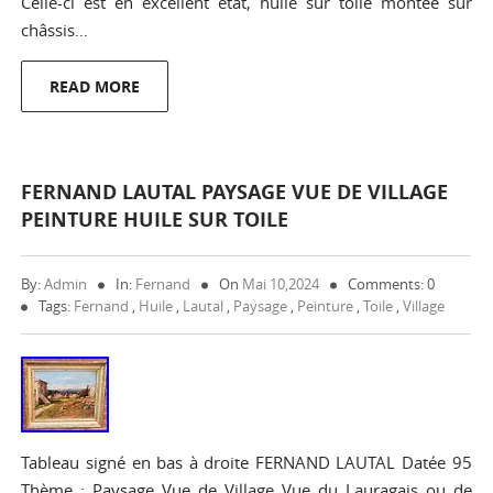
Celle-ci est en excellent état, huile sur toile montée sur
châssis…
READ MORE
FERNAND LAUTAL PAYSAGE VUE DE VILLAGE
PEINTURE HUILE SUR TOILE
By:
Admin
In:
Fernand
On
Mai 10,2024
Comments: 0
Tags:
Fernand
,
Huile
,
Lautal
,
Paysage
,
Peinture
,
Toile
,
Village
Tableau signé en bas à droite FERNAND LAUTAL Datée 95
Thème : Paysage Vue de Village Vue du Lauragais ou de