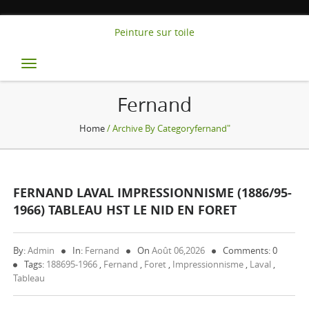
Peinture sur toile
Toggle
navigation
Fernand
Home
/ Archive By Categoryfernand"
FERNAND LAVAL IMPRESSIONNISME (1886/95-
1966) TABLEAU HST LE NID EN FORET
By:
Admin
In:
Fernand
On
Août 06,2026
Comments: 0
Tags:
188695-1966
,
Fernand
,
Foret
,
Impressionnisme
,
Laval
,
Tableau