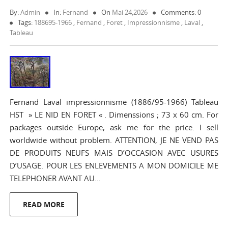
By:
Admin
In:
Fernand
On
Mai 24,2026
Comments: 0
Tags:
188695-1966
,
Fernand
,
Foret
,
Impressionnisme
,
Laval
,
Tableau
Fernand Laval impressionnisme (1886/95-1966) Tableau
HST » LE NID EN FORET « . Dimenssions ; 73 x 60 cm. For
packages outside Europe, ask me for the price. I sell
worldwide without problem. ATTENTION, JE NE VEND PAS
DE PRODUITS NEUFS MAIS D’OCCASION AVEC USURES
D’USAGE. POUR LES ENLEVEMENTS A MON DOMICILE ME
TELEPHONER AVANT AU…
READ MORE