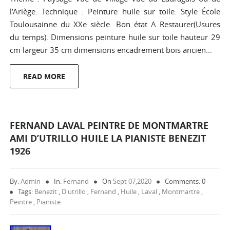
l’Ariège. Technique : Peinture huile sur toile. Style École
Toulousainne du XXe siècle. Bon état A Restaurer(Usures
du temps). Dimensions peinture huile sur toile hauteur 29
cm largeur 35 cm dimensions encadrement bois ancien…
READ MORE
FERNAND LAVAL PEINTRE DE MONTMARTRE
AMI D’UTRILLO HUILE LA PIANISTE BENEZIT
1926
By:
Admin
In:
Fernand
On
Sept 07,2020
Comments: 0
Tags:
Benezit
,
D'utrillo
,
Fernand
,
Huile
,
Laval
,
Montmartre
,
Peintre
,
Pianiste