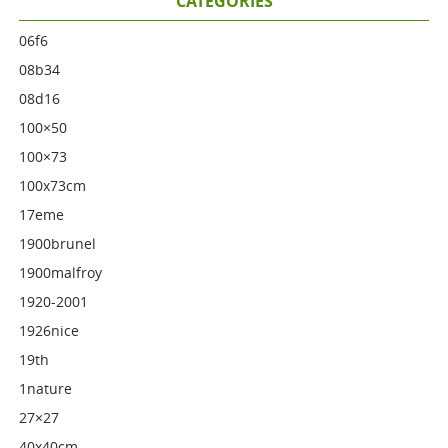
CATÉGORIES
06f6
08b34
08d16
100×50
100×73
100x73cm
17eme
1900brunel
1900malfroy
1920-2001
1926nice
19th
1nature
27×27
40x40cm