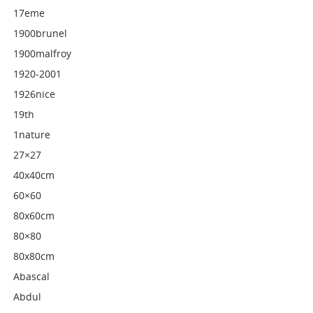
17eme
1900brunel
1900malfroy
1920-2001
1926nice
19th
1nature
27×27
40x40cm
60×60
80x60cm
80×80
80x80cm
Abascal
Abdul