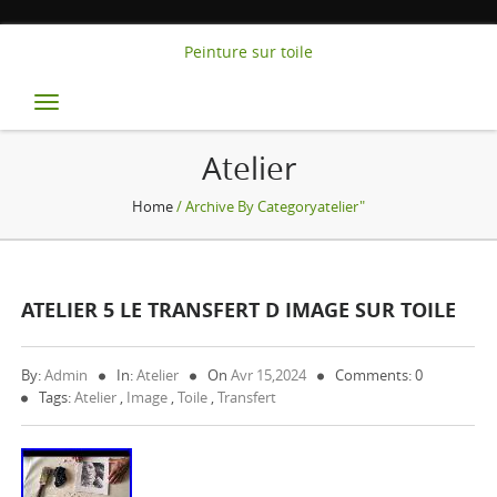
Peinture sur toile
Toggle
navigation
Atelier
Home
/ Archive By Categoryatelier"
ATELIER 5 LE TRANSFERT D IMAGE SUR TOILE
By:
Admin
In:
Atelier
On
Avr 15,2024
Comments: 0
Tags:
Atelier
,
Image
,
Toile
,
Transfert