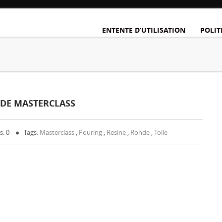
ENTENTE D’UTILISATION
POLIT
NDE MASTERCLASS
: 0
Tags:
Masterclass
,
Pouring
,
Resine
,
Ronde
,
Toile