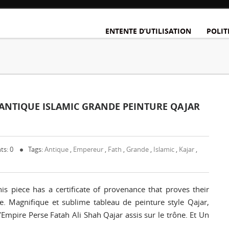
ENTENTE D’UTILISATION
POLIT
 ANTIQUE ISLAMIC GRANDE PEINTURE QAJAR
s: 0
Tags:
Antique
,
Empereur
,
Fath
,
Grande
,
Islamic
,
Kajar
,
is piece has a certificate of provenance that proves their
ice. Magnifique et sublime tableau de peinture style Qajar,
l’Empire Perse Fatah Ali Shah Qajar assis sur le trône. Et Un