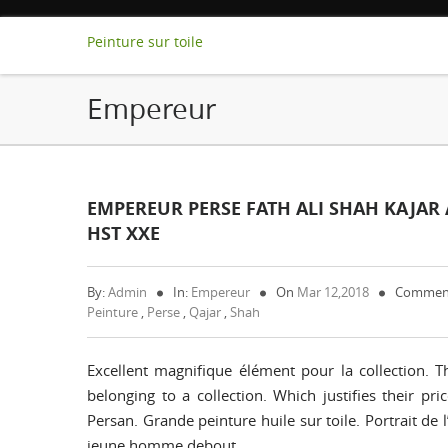
Peinture sur toile
Empereur
EMPEREUR PERSE FATH ALI SHAH KAJAR
HST XXE
By:
Admin
In:
Empereur
On
Mar 12,2018
Comment
Peinture
,
Perse
,
Qajar
,
Shah
Excellent magnifique élément pour la collection. Th
belonging to a collection. Which justifies their pr
Persan. Grande peinture huile sur toile. Portrait de 
jeune homme debout…