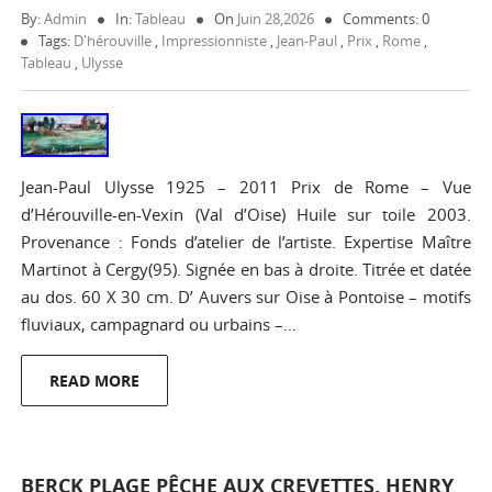
By:
Admin
In:
Tableau
On
Juin 28,2026
Comments: 0
Tags:
D'hérouville
,
Impressionniste
,
Jean-Paul
,
Prix
,
Rome
,
Tableau
,
Ulysse
Jean-Paul Ulysse 1925 – 2011 Prix de Rome – Vue
d’Hérouville-en-Vexin (Val d’Oise) Huile sur toile 2003.
Provenance : Fonds d’atelier de l’artiste. Expertise Maître
Martinot à Cergy(95). Signée en bas à droite. Titrée et datée
au dos. 60 X 30 cm. D’ Auvers sur Oise à Pontoise – motifs
fluviaux, campagnard ou urbains –…
READ MORE
BERCK PLAGE PÊCHE AUX CREVETTES, HENRY