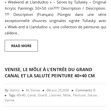
« Weekend at Llandudno » – Series by Tullasky – Original
Acrylic Paintings 50×50 cm???? Description / Description.
??? Description (Français) Plongez dans une série
exceptionnelle d’ouvres originales signée Tullasky avec
« Week-end à Llandudno », une collection de peintures qui
célèbre…
READ MORE
VENISE, LE MÔLE À L’ENTRÉE DU GRAND
CANAL ET LA SALUTE PEINTURE 40×40 CM
By:
Admin
In:
Venise
On
Juin 29,2026
Comments: 0
Tags:
40x40
,
Canal
,
Grand
,
L'entrée
,
Môle
,
Peinture
,
Salute
,
Venise