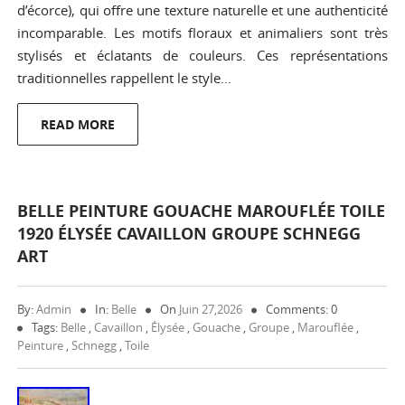
d’écorce), qui offre une texture naturelle et une authenticité
incomparable. Les motifs floraux et animaliers sont très
stylisés et éclatants de couleurs. Ces représentations
traditionnelles rappellent le style…
READ MORE
BELLE PEINTURE GOUACHE MAROUFLÉE TOILE
1920 ÉLYSÉE CAVAILLON GROUPE SCHNEGG
ART
By:
Admin
In:
Belle
On
Juin 27,2026
Comments: 0
Tags:
Belle
,
Cavaillon
,
Élysée
,
Gouache
,
Groupe
,
Marouflée
,
Peinture
,
Schnegg
,
Toile