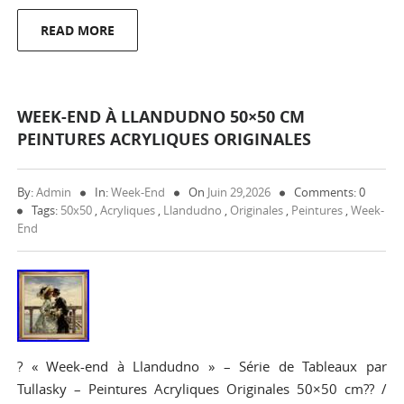
READ MORE
WEEK-END À LLANDUDNO 50×50 CM
PEINTURES ACRYLIQUES ORIGINALES
By:
Admin
In:
Week-End
On
Juin 29,2026
Comments: 0
Tags:
50x50
,
Acryliques
,
Llandudno
,
Originales
,
Peintures
,
Week-
End
? « Week-end à Llandudno » – Série de Tableaux par
Tullasky – Peintures Acryliques Originales 50×50 cm?? /