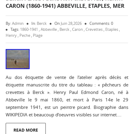
CARON (1860-1941) ABBEVILLE, ETAPLES, MER
By:
Admin
In:
Berck
On
Juin 28,2026
Comments: 0
Tags:
1860-1941
,
Abbeville
,
Berck
,
Caron
,
Crevettes
,
Etaples
,
Henry
,
Peche
,
Plage
Au dos étiquette de vente de l’atelier après décès et
étiquette manuscrite du titre du tableau : « pêcheurs de
crevettes à Berck ». Henry Paul Edmond Caron, né à
Abbeville le 9 mai 1860, et mort à Paris 14e le 29
septembre 1941, est un peintre picard. Biographie dans
WIKIPEDIA et beaucoup d’oeuvres visibles sur internet….
READ MORE