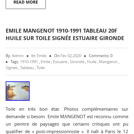
READ MORE
EMILE MANGENOT 1910-1991 TABLEAU 20F
HUILE SUR TOILE SIGNÉE ESTUAIRE GIRONDE
By:
Admin
In:
Emile
On
Fév 02,2020
Comments: 0
Tags:
1910-1991
,
Emile
,
Estuaire
,
Gironde
,
Huile
,
Mangenot
,
Signee
,
Tableau
,
Toile
Toile en très bon état. Photos complémentaires sur
demande si besoin. Emile MANGENOT est reconnu comme
un peintre de paysages que certains critiques ont pu
qualifier de « post-impressionniste ». Il naît à Paris le 12