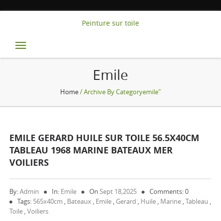
Peinture sur toile
Toggle
navigation
Emile
Home
/ Archive By Categoryemile"
EMILE GERARD HUILE SUR TOILE 56.5X40CM
TABLEAU 1968 MARINE BATEAUX MER
VOILIERS
By:
Admin
In:
Emile
On
Sept 18,2025
Comments: 0
Tags:
565x40cm
,
Bateaux
,
Emile
,
Gerard
,
Huile
,
Marine
,
Tableau
,
Toile
,
Voiliers