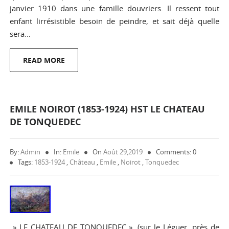
janvier 1910 dans une famille douvriers. Il ressent tout
enfant lirrésistible besoin de peindre, et sait déjà quelle
sera…
READ MORE
EMILE NOIROT (1853-1924) HST LE CHATEAU
DE TONQUEDEC
By:
Admin
In:
Emile
On
Août 29,2019
Comments: 0
Tags:
1853-1924
,
Château
,
Emile
,
Noirot
,
Tonquedec
» LE CHATEAU DE TONQUEDEC ». (sur le Léguer, près de