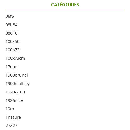
CATÉGORIES
06f6
08b34
08d16
100×50
100×73
100x73cm
17eme
1900brunel
1900malfroy
1920-2001
1926nice
19th
1nature
27×27