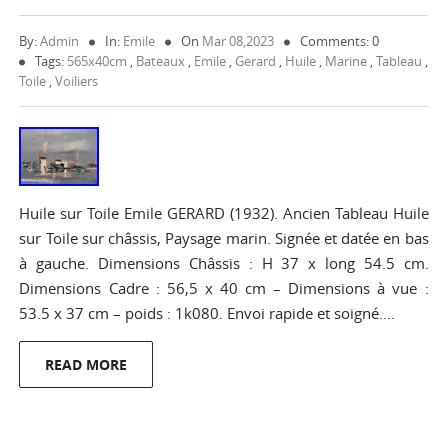
By:
Admin
In:
Emile
On
Mar 08,2023
Comments: 0
Tags:
565x40cm
,
Bateaux
,
Emile
,
Gerard
,
Huile
,
Marine
,
Tableau
,
Toile
,
Voiliers
Huile sur Toile Emile GERARD (1932). Ancien Tableau Huile
sur Toile sur châssis, Paysage marin. Signée et datée en bas
à gauche. Dimensions Châssis : H 37 x long 54.5 cm.
Dimensions Cadre : 56,5 x 40 cm – Dimensions à vue :
53.5 x 37 cm – poids : 1k080. Envoi rapide et soigné….
READ MORE