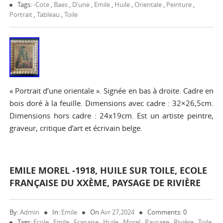
Tags:
-cote
,
Baes
,
D'une
,
Emile
,
Huile
,
Orientale
,
Peinture
,
Portrait
,
Tableau
,
Toile
« Portrait d’une orientale ». Signée en bas à droite. Cadre en
bois doré à la feuille. Dimensions avec cadre : 32×26,5cm.
Dimensions hors cadre : 24x19cm. Est un artiste peintre,
graveur, critique d’art et écrivain belge.
EMILE MOREL -1918, HUILE SUR TOILE, ECOLE
FRANÇAISE DU XXÈME, PAYSAGE DE RIVIÈRE
By:
Admin
In:
Emile
On
Avr 27,2024
Comments: 0
Tags:
Ecole
,
Emile
,
Franaise
,
Huile
,
Morel
,
Paysage
,
Rivière
,
Toile