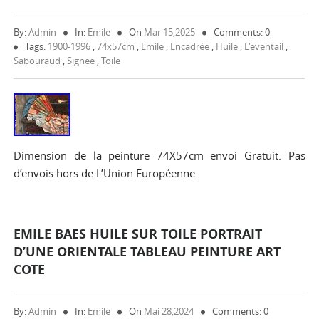
By:
Admin
In:
Emile
On
Mar 15,2025
Comments: 0
Tags:
1900-1996
,
74x57cm
,
Emile
,
Encadrée
,
Huile
,
L'eventail
,
Sabouraud
,
Signee
,
Toile
Dimension de la peinture 74X57cm envoi Gratuit. Pas
d’envois hors de L’Union Européenne.
EMILE BAES HUILE SUR TOILE PORTRAIT
D’UNE ORIENTALE TABLEAU PEINTURE ART
COTE
By:
Admin
In:
Emile
On
Mai 28,2024
Comments: 0