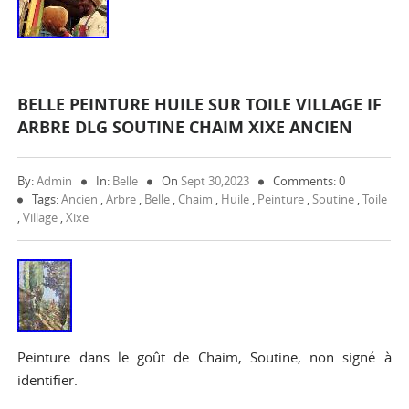
BELLE PEINTURE HUILE SUR TOILE VILLAGE IF
ARBRE DLG SOUTINE CHAIM XIXE ANCIEN
By:
Admin
In:
Belle
On
Sept 30,2023
Comments: 0
Tags:
Ancien
,
Arbre
,
Belle
,
Chaim
,
Huile
,
Peinture
,
Soutine
,
Toile
,
Village
,
Xixe
Peinture dans le goût de Chaim, Soutine, non signé à
identifier.