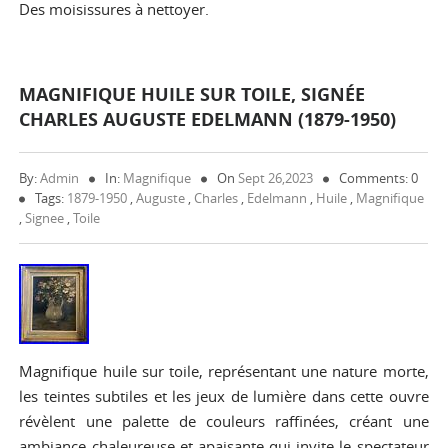
Des moisissures à nettoyer.
MAGNIFIQUE HUILE SUR TOILE, SIGNÉE
CHARLES AUGUSTE EDELMANN (1879-1950)
By:
Admin
In:
Magnifique
On
Sept 26,2023
Comments: 0
Tags:
1879-1950
,
Auguste
,
Charles
,
Edelmann
,
Huile
,
Magnifique
,
Signee
,
Toile
Magnifique huile sur toile, représentant une nature morte,
les teintes subtiles et les jeux de lumière dans cette ouvre
révèlent une palette de couleurs raffinées, créant une
ambiance chaleureuse et apaisante qui invite le spectateur