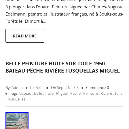
à plonger dans l’ouvre. Peinture signée par Charles-Auguste
Edelmann, peintre et illustrateur français, né à Soultz-sous-
Forêts le. Et mort à…
READ MORE
BELLE PEINTURE HUILE SUR TOILE 1950
BATEAU PÊCHE RIVIÈRE TUSQUELLAS MIGUEL
By:
Admin
In:
Belle
On
Sept 26,2023
Comments: 0
Tags:
Bateau
,
Belle
,
Huile
,
Miguel
,
Peche
,
Peinture
,
Rivière
,
Toile
,
Tusquellas