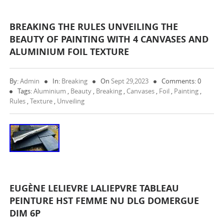
BREAKING THE RULES UNVEILING THE
BEAUTY OF PAINTING WITH 4 CANVASES AND
ALUMINIUM FOIL TEXTURE
By:
Admin
In:
Breaking
On
Sept 29,2023
Comments: 0
Tags:
Aluminium
,
Beauty
,
Breaking
,
Canvases
,
Foil
,
Painting
,
Rules
,
Texture
,
Unveiling
EUGÈNE LELIEVRE LALIEPVRE TABLEAU
PEINTURE HST FEMME NU DLG DOMERGUE
DIM 6P