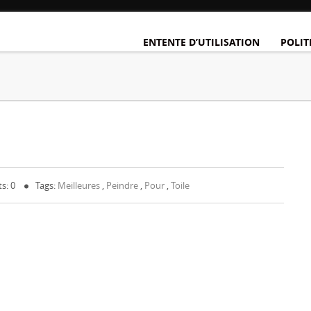
ENTENTE D’UTILISATION
POLIT
s: 0
Tags:
Meilleures
,
Peindre
,
Pour
,
Toile