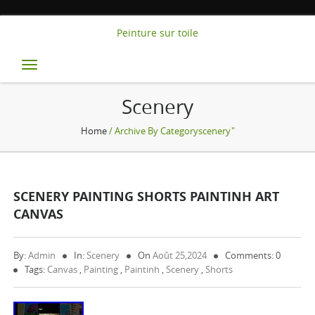
Peinture sur toile
Toggle
navigation
Scenery
Home
/ Archive By Categoryscenery"
SCENERY PAINTING SHORTS PAINTINH ART
CANVAS
By:
Admin
In:
Scenery
On
Août 25,2024
Comments: 0
Tags:
Canvas
,
Painting
,
Paintinh
,
Scenery
,
Shorts