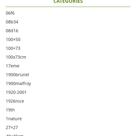
CATÉGORIES
06f6
08b34
08d16
100×50
100×73
100x73cm
17eme
1900brunel
1900malfroy
1920-2001
1926nice
19th
1nature
27×27