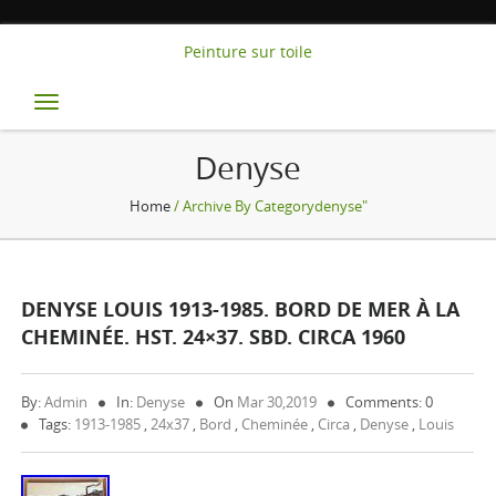
Peinture sur toile
Toggle
navigation
Denyse
Home
/ Archive By Categorydenyse"
DENYSE LOUIS 1913-1985. BORD DE MER À LA
CHEMINÉE. HST. 24×37. SBD. CIRCA 1960
By:
Admin
In:
Denyse
On
Mar 30,2019
Comments: 0
Tags:
1913-1985
,
24x37
,
Bord
,
Cheminée
,
Circa
,
Denyse
,
Louis