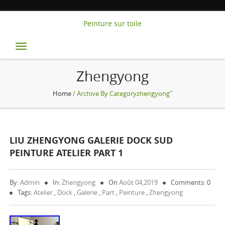
Peinture sur toile
Toggle
navigation
Zhengyong
Home
/ Archive By Categoryzhengyong"
LIU ZHENGYONG GALERIE DOCK SUD
PEINTURE ATELIER PART 1
By:
Admin
In:
Zhengyong
On
Août 04,2019
Comments: 0
Tags:
Atelier
,
Dock
,
Galerie
,
Part
,
Peinture
,
Zhengyong