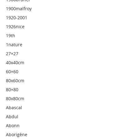
1900malfroy
1920-2001
1926nice
19th
1nature
27×27
40x40cm
60×60
80x60cm
80×80
80x80cm
Abascal
Abdul
Abonn
Aborigène