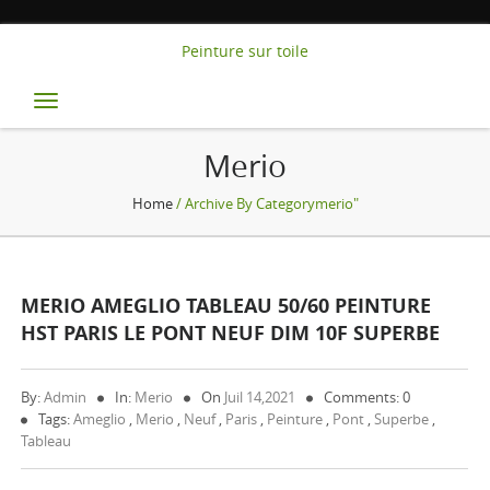
Peinture sur toile
Toggle
navigation
Merio
Home
/ Archive By Categorymerio"
MERIO AMEGLIO TABLEAU 50/60 PEINTURE
HST PARIS LE PONT NEUF DIM 10F SUPERBE
By:
Admin
In:
Merio
On
Juil 14,2021
Comments: 0
Tags:
Ameglio
,
Merio
,
Neuf
,
Paris
,
Peinture
,
Pont
,
Superbe
,
Tableau