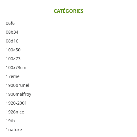
CATÉGORIES
06f6
08b34
08d16
100×50
100×73
100x73cm
17eme
1900brunel
1900malfroy
1920-2001
1926nice
19th
1nature