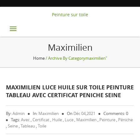
Peinture sur toile
Toggle
navigation
Maximilien
Home
/ Archive By Categorymaximilien"
MAXIMILIEN LUCE HUILE SUR TOILE PEINTURE
TABLEAU AVEC CERTIFICAT PENICHE SEINE
By:
Admin
In:
Maximilien
On
Déc 04,2021
Comments: 0
Tags:
Avec
,
Certificat
,
Huile
,
Luce
,
Maximilien
,
Peinture
,
Péniche
,
Seine
,
Tableau
,
Toile