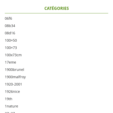
CATÉGORIES
06f6
08b34
08d16
100×50
100×73
100x73cm
17eme
1900brunel
1900malfroy
1920-2001
1926nice
19th
1nature