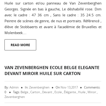
Huile sur carton et/ou panneau de Van Zevenberghen
Georges. Signée en bas à gauche, Le déshabillé rose. Dim
avec le cadre : 47 36 cm , Sans le cadre : 35 24.5 cm.
Peintre de scènes de genre, de nus et portraits. Référencé ,
élève de Stobbaerts et avant à l’académie de Bruxelles et
Molenbeek….
READ MORE
VAN ZEVENBERGHEN ECOLE BELGE ELEGANTE
DEVANT MIROIR HUILE SUR CARTON
By:
Admin
In:
Zevenberghen
On
Nov 13,2017
Comments:
0
Tags:
Belge
,
Carton
,
Devant
,
Ecole
,
Élégante
,
Huile
,
Miroir
,
Zevenberghen