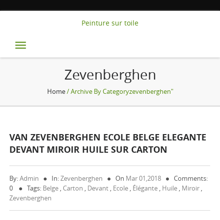
Peinture sur toile
Toggle
navigation
Zevenberghen
Home
/ Archive By Categoryzevenberghen"
VAN ZEVENBERGHEN ECOLE BELGE ELEGANTE
DEVANT MIROIR HUILE SUR CARTON
By:
Admin
In:
Zevenberghen
On
Mar 01,2018
Comments:
0
Tags:
Belge
,
Carton
,
Devant
,
Ecole
,
Élégante
,
Huile
,
Miroir
,
Zevenberghen