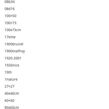
08b34
08d16
100×50
100×73
100x73cm
17eme
1900brunel
1900malfroy
1920-2001
1926nice
19th
1nature
27×27
40x40cm
60×60
80x60cm