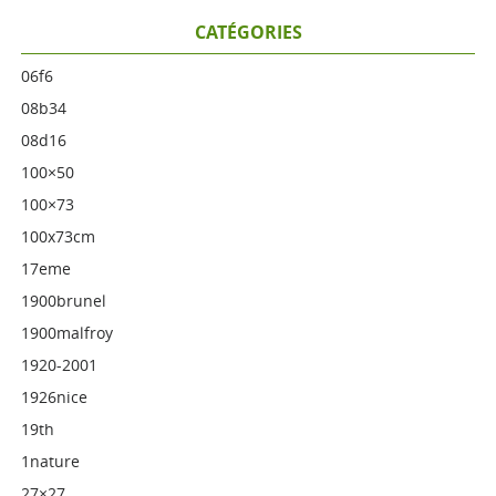
CATÉGORIES
06f6
08b34
08d16
100×50
100×73
100x73cm
17eme
1900brunel
1900malfroy
1920-2001
1926nice
19th
1nature
27×27