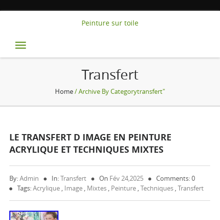
Peinture sur toile
Toggle
navigation
Transfert
Home
/ Archive By Categorytransfert"
LE TRANSFERT D IMAGE EN PEINTURE
ACRYLIQUE ET TECHNIQUES MIXTES
By:
Admin
In:
Transfert
On
Fév 24,2025
Comments: 0
Tags:
Acrylique
,
Image
,
Mixtes
,
Peinture
,
Techniques
,
Transfert