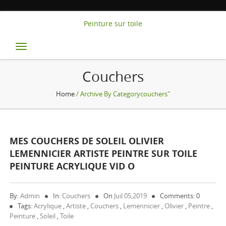
Peinture sur toile
Toggle
navigation
Couchers
Home
/ Archive By Categorycouchers"
MES COUCHERS DE SOLEIL OLIVIER
LEMENNICIER ARTISTE PEINTRE SUR TOILE
PEINTURE ACRYLIQUE VID O
By:
Admin
In:
Couchers
On
Juil 05,2019
Comments: 0
Tags:
Acrylique
,
Artiste
,
Couchers
,
Lemennicier
,
Olivier
,
Peintre
,
Peinture
,
Soleil
,
Toile