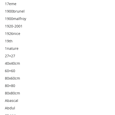
17eme
1900brunel
1900malfroy
1920-2001
1926nice
19th
1nature
27×27
40x40cm
60×60
80x60cm
80×80
80x80cm
Abascal
Abdul