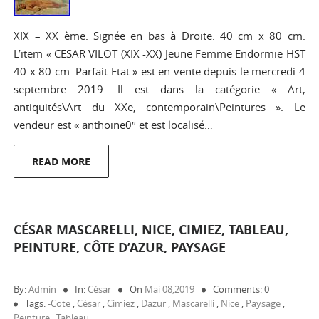
XIX – XX ème. Signée en bas à Droite. 40 cm x 80 cm.
L’item « CESAR VILOT (XIX -XX) Jeune Femme Endormie HST
40 x 80 cm. Parfait Etat » est en vente depuis le mercredi 4
septembre 2019. Il est dans la catégorie « Art,
antiquités\Art du XXe, contemporain\Peintures ». Le
vendeur est « anthoine0″ et est localisé…
READ MORE
CÉSAR MASCARELLI, NICE, CIMIEZ, TABLEAU,
PEINTURE, CÔTE D’AZUR, PAYSAGE
By:
Admin
In:
César
On
Mai 08,2019
Comments: 0
Tags:
-cote
,
César
,
Cimiez
,
Dazur
,
Mascarelli
,
Nice
,
Paysage
,
Peinture
,
Tableau