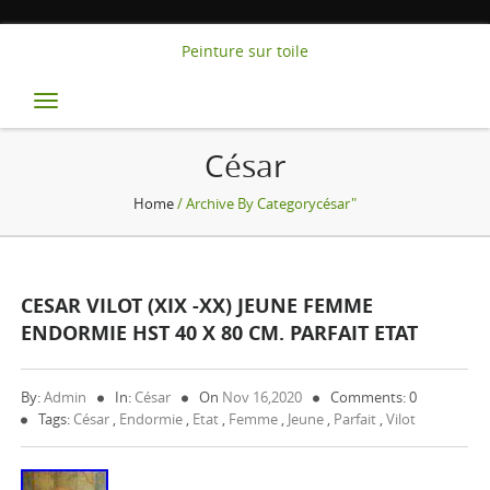
Peinture sur toile
Toggle
navigation
César
Home
/ Archive By Categorycésar"
CESAR VILOT (XIX -XX) JEUNE FEMME
ENDORMIE HST 40 X 80 CM. PARFAIT ETAT
By:
Admin
In:
César
On
Nov 16,2020
Comments: 0
Tags:
César
,
Endormie
,
Etat
,
Femme
,
Jeune
,
Parfait
,
Vilot