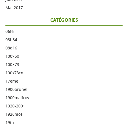
Mai 2017
CATÉGORIES
06f6
08b34
08d16
100×50
100×73
100x73cm
17eme
1900brunel
1900malfroy
1920-2001
1926nice
19th