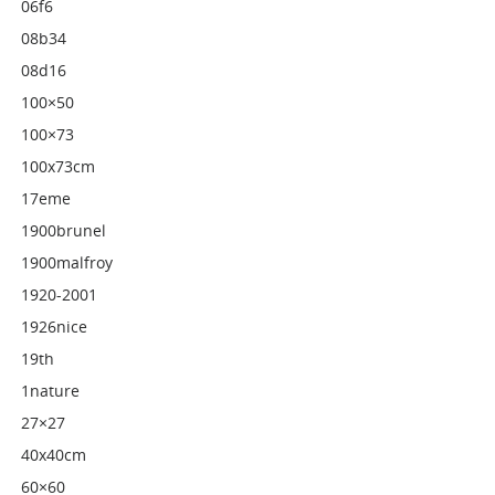
06f6
08b34
08d16
100×50
100×73
100x73cm
17eme
1900brunel
1900malfroy
1920-2001
1926nice
19th
1nature
27×27
40x40cm
60×60