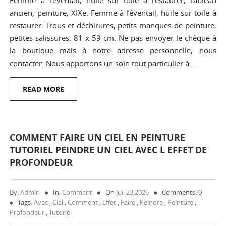
Femme à l’éventail, huile sur toile à restaurer, tableau
ancien, peinture, XIXe. Femme à l’éventail, huile sur toile à
restaurer. Trous et déchirures, petits manques de peinture,
petites salissures. 81 x 59 cm. Ne pas envoyer le chèque à
la boutique mais à notre adresse personnelle, nous
contacter. Nous apportons un soin tout particulier à…
READ MORE
COMMENT FAIRE UN CIEL EN PEINTURE
TUTORIEL PEINDRE UN CIEL AVEC L EFFET DE
PROFONDEUR
By:
Admin
In:
Comment
On
Juil 23,2026
Comments: 0
Tags:
Avec
,
Ciel
,
Comment
,
Effet
,
Faire
,
Peindre
,
Peinture
,
Profondeur
,
Tutoriel