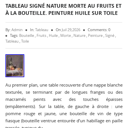
TABLEAU SIGNÉ NATURE MORTE AU FRUITS ET
À LA BOUTEILLE. PEINTURE HUILE SUR TOILE
By:
Admin
In:
Tableau
On
Juil 29,2026
Comments: 0
Tags:
Bouteille
,
Fruits
,
Huile
,
Morte
,
Nature
,
Peinture
,
Signé
,
Tableau
,
Toile
Au premier plan, une table recouverte d’une nappe blanche
texturée, se terminant par de longues franges ou des
macramés peints avec des touches épaisses
(empâtements). Sur la table, de gauche à droite : une
pomme rouge et jaune, une bouteille de vin de type
fiasque (bouteille ventrue entourée d’un habillage en paille
tressée, typique du…