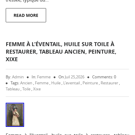
READ MORE
FEMME À L’ÉVENTAIL, HUILE SUR TOILE À
RESTAURER, TABLEAU ANCIEN, PEINTURE,
XIXE
By:
Admin
In:
Femme
On
Juil 25,2026
Comments: 0
Tags:
Ancien
,
Femme
,
Huile
,
L'eventail
,
Peinture
,
Restaurer
,
Tableau
,
Toile
,
Xixe