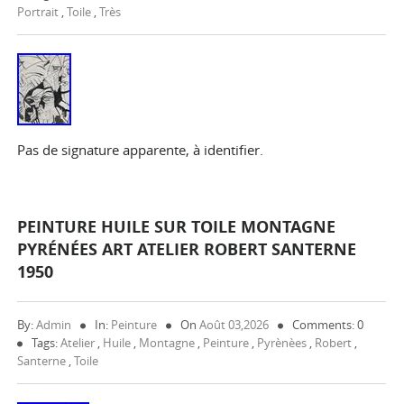
Portrait
,
Toile
,
Très
Pas de signature apparente, à identifier.
PEINTURE HUILE SUR TOILE MONTAGNE
PYRÉNÉES ART ATELIER ROBERT SANTERNE
1950
By:
Admin
In:
Peinture
On
Août 03,2026
Comments: 0
Tags:
Atelier
,
Huile
,
Montagne
,
Peinture
,
Pyrènèes
,
Robert
,
Santerne
,
Toile