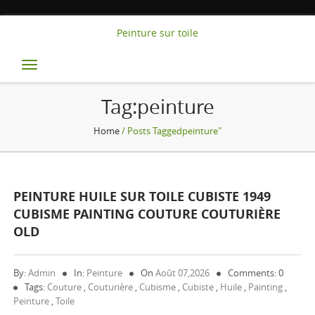
Peinture sur toile
Toggle
navigation
Tag:peinture
Home
/ Posts Taggedpeinture"
PEINTURE HUILE SUR TOILE CUBISTE 1949
CUBISME PAINTING COUTURE COUTURIÈRE
OLD
By:
Admin
In:
Peinture
On
Août 07,2026
Comments: 0
Tags:
Couture
,
Couturière
,
Cubisme
,
Cubiste
,
Huile
,
Painting
,
Peinture
,
Toile