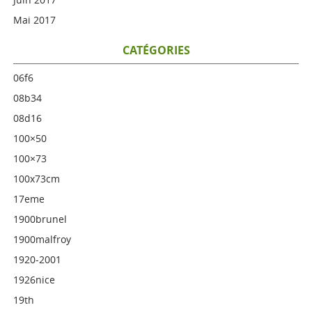
Mai 2017
CATÉGORIES
06f6
08b34
08d16
100×50
100×73
100x73cm
17eme
1900brunel
1900malfroy
1920-2001
1926nice
19th