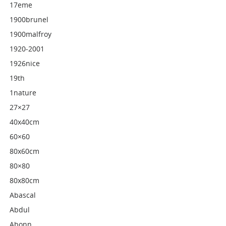
17eme
1900brunel
1900malfroy
1920-2001
1926nice
19th
1nature
27×27
40x40cm
60×60
80x60cm
80×80
80x80cm
Abascal
Abdul
Abonn