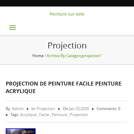
Peinture sur toile
Toggle
navigation
Projection
Home
/ Archive By Categoryprojection"
PROJECTION DE PEINTURE FACILE PEINTURE
ACRYLIQUE
By:
Admin
In:
Projection
On
Jan 23,2020
Comments: 0
Tags:
Acrylique
,
Facile
,
Peinture
,
Projection