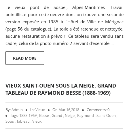
Le vieux pont de Sospel, Alpes-Maritimes. Travail
pointilliste pour cette oeuvre dont on trouve une seconde
version exposée en 1985 à l’Hôtel de Ville de Mérignac
(page 56 du catalogue). La toile a été retendue et nettoyée;
aucune restauration à prévoir. Ce tableau sera vendu sans
cadre; celui de la photo numéro 2 servant d’exemple….
READ MORE
VIEUX SAINT-OUEN SOUS LA NEIGE. GRAND
TABLEAU DE RAYMOND BESSE (1888-1969)
By:
Admin
In:
Vieux
On
Mar 16,2018
Comments: 0
Tags:
1888-1969
,
Besse
,
Grand
,
Neige
,
Raymond
,
Saint-Ouen
,
Sous
,
Tableau
,
Vieux