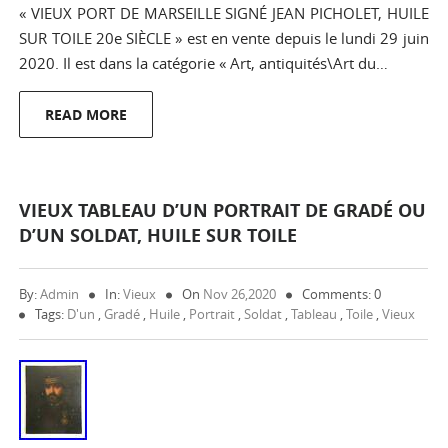
« VIEUX PORT DE MARSEILLE SIGNÉ JEAN PICHOLET, HUILE
SUR TOILE 20e SIÈCLE » est en vente depuis le lundi 29 juin
2020. Il est dans la catégorie « Art, antiquités\Art du…
READ MORE
VIEUX TABLEAU D’UN PORTRAIT DE GRADÉ OU
D’UN SOLDAT, HUILE SUR TOILE
By:
Admin
In:
Vieux
On
Nov 26,2020
Comments: 0
Tags:
D'un
,
Gradé
,
Huile
,
Portrait
,
Soldat
,
Tableau
,
Toile
,
Vieux