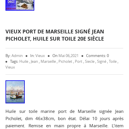
VIEUX PORT DE MARSEILLE SIGNÉ JEAN
PICHOLET, HUILE SUR TOILE 20E SIÈCLE
By:
Admin
In:
Vieux
On
Mai 06,2021
Comments: 0
Tags:
Huile
,
Jean
,
Marseille
,
Picholet
,
Port
,
Siecle
,
Signé
,
Toile
,
Vieux
Huile sur toile marine port de Marseille signée Jean
Picholet, dim 46x38cm, bon état. Délai 10 jours après
paiement. Remise en main propre á Marseille. L’item