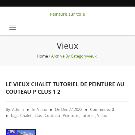
Peinture sur toile
Toggle
navigation
Vieux
Home
/ Archive By Categoryvieux"
LE VIEUX CHALET TUTORIEL DE PEINTURE AU
COUTEAU P CLUS 1 2
By:
Admin
In:
Vieux
On
Déc 27,2022
Comments: 0
Tags:
Chalet
,
Clus
,
Couteau
,
Peinture
,
Tutoriel
,
Vieux