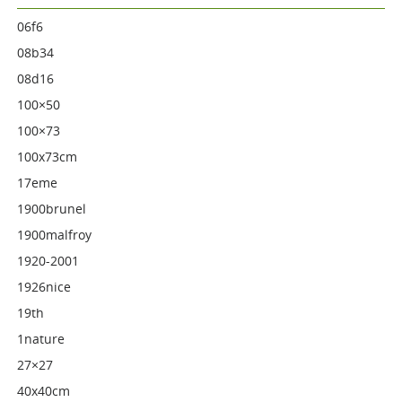
06f6
08b34
08d16
100×50
100×73
100x73cm
17eme
1900brunel
1900malfroy
1920-2001
1926nice
19th
1nature
27×27
40x40cm