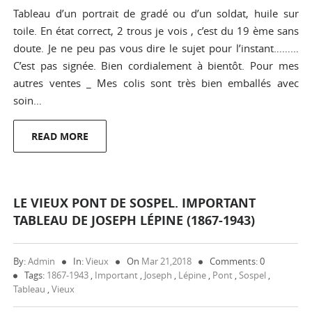
Tableau d’un portrait de gradé ou d’un soldat, huile sur
toile. En état correct, 2 trous je vois , c’est du 19 ème sans
doute. Je ne peu pas vous dire le sujet pour l’instant………
C’est pas signée. Bien cordialement à bientôt. Pour mes
autres ventes _ Mes colis sont très bien emballés avec
soin…
READ MORE
LE VIEUX PONT DE SOSPEL. IMPORTANT
TABLEAU DE JOSEPH LÉPINE (1867-1943)
By:
Admin
In:
Vieux
On
Mar 21,2018
Comments: 0
Tags:
1867-1943
,
Important
,
Joseph
,
Lépine
,
Pont
,
Sospel
,
Tableau
,
Vieux