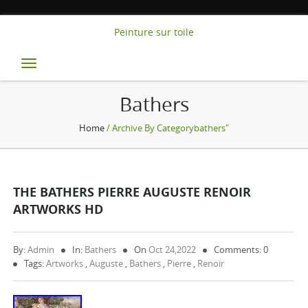
Peinture sur toile
Toggle
navigation
Bathers
Home
/ Archive By Categorybathers"
THE BATHERS PIERRE AUGUSTE RENOIR
ARTWORKS HD
By:
Admin
In:
Bathers
On
Oct 24,2022
Comments: 0
Tags:
Artworks
,
Auguste
,
Bathers
,
Pierre
,
Renoir