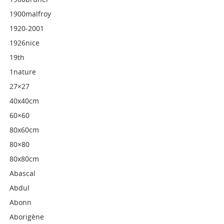
1900malfroy
1920-2001
1926nice
19th
1nature
27×27
40x40cm
60×60
80x60cm
80×80
80x80cm
Abascal
Abdul
Abonn
Aborigène