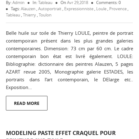
By:
Admin
In:
Tableau
On
Avr 29,2018
Comments: 0
Tags:
Alauzen
,
Autoportrait
,
Expressionniste
,
Loule
,
Provence
,
Tableau
,
Thierry
,
Toulon
Belle huile sur toile de Thierry LOULE, peintre de portrait
contempoirain présent dans les plus grandes galeries
contemporaines. Dimension: 73 cm par 60 cm. Le cadre
contemporain bon état est livré également. LOULE:
Bibliographie: dictionnaire des peintres Alauzen, 5 pages
AZART revue 2005, Monographie galerie ESTADES, les
portraits dans l’art contemporain, le DElarge etc..
Exposition…
READ MORE
MODELING PASTE EFFET CRAQUEL POUR