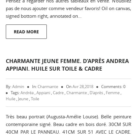
Pensez à regarder nos autres tableaux en vente. N’oubliez
pas de nous ajouter comme vendeur favoris! Oil on canvas,
signed bottom right, annotated on…
READ MORE
CHARMANTE JEUNE FEMME. D’APRÈS ANDREA
APPIANI. HUILE SUR TOILE & CADRE
By:
Admin
In:
Charmante
On
Avr 28,2018
Comments: 0
Tags:
Andréa
,
Appiani
,
Cadre
,
Charmante
,
D'après
,
Femme
,
Huile
,
Jeune
,
Toile
Très beau portrait (Augusta-Amélie Louise). Belle peinture
contemporaine signé. Beau cadre en bois doré. 30CM SUR
40CM PAR LE PANNEAU. 41CM SUR 51 AVEC LE CADRE.