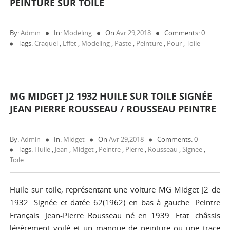
PEINTURE SUR TOILE
By:
Admin
In:
Modeling
On
Avr 29,2018
Comments: 0
Tags:
Craquel
,
Effet
,
Modeling
,
Paste
,
Peinture
,
Pour
,
Toile
MG MIDGET J2 1932 HUILE SUR TOILE SIGNÉE
JEAN PIERRE ROUSSEAU / ROUSSEAU PEINTRE
By:
Admin
In:
Midget
On
Avr 29,2018
Comments: 0
Tags:
Huile
,
Jean
,
Midget
,
Peintre
,
Pierre
,
Rousseau
,
Signee
,
Toile
Huile sur toile, représentant une voiture MG Midget J2 de
1932. Signée et datée 62(1962) en bas à gauche. Peintre
Français: Jean-Pierre Rousseau né en 1939. Etat: châssis
légèrement voilé et un manque de peinture ou une trace