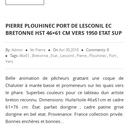
PIERRE PLOUHINEC PORT DE LESCONIL EC
BRETONNE HST 46×61 CM VERS 1950 ETAT SUP
By:
Admin
In:
Pierre
On
Avr 30,2018
Comments: 0
Tags:
46x61
,
Bretonne
,
Etat
,
Lesconil
,
Pierre
,
Plouhinec
,
Port
,
Vers
Belle animation de pêcheurs grattant une coque de
Chalutier à marée basse et promeneurs sur les quais vers
le phare. Superbes couleurs pour ce tableau dun artiste
breton reconnu. Dimensions: Huile/toile 46x61cm et cadre
61×76 cm. État: parfait dorigine ; cadre patine grise
dorigine en bel etat. Provenance: France collection privée.
Bonnes enchères et bonnes…