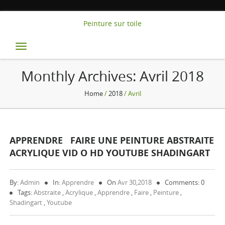
Peinture sur toile
Toggle
navigation
Monthly Archives:
Avril 2018
Home
/
2018
/ Avril
APPRENDRE FAIRE UNE PEINTURE ABSTRAITE
ACRYLIQUE VID O HD YOUTUBE SHADINGART
By:
Admin
In:
Apprendre
On
Avr 30,2018
Comments: 0
Tags:
Abstraite
,
Acrylique
,
Apprendre
,
Faire
,
Peinture
,
Shadingart
,
Youtube