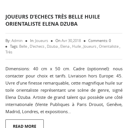
JOUEURS D’ECHECS TRÈS BELLE HUILE
ORIENTALISTE ELENA DZUBA
By:
Admin
In:
Joueurs
On
Avr 30,2018
Comments: 0
Tags:
Belle
,
D'echecs
,
Dzuba
,
Elena
,
Huile
,
Joueurs
,
Orientaliste
,
Très
Dimensions: 40 cm x 50 cm. Cadre (optionnel): nous
contacter pour choix et tarifs. Livraison hors Europe: 45.
Uvre d’une finesse remarquable, cette magnifique huile sur
toile orientaliste représentant une scène de genre, signé
Elena Dzuba. Artiste de grand talent qui possède une côté
internationale (Vente Publiques à Paris Drouot, Genêve,
Madrid, Londres, et expositions…
READ MORE