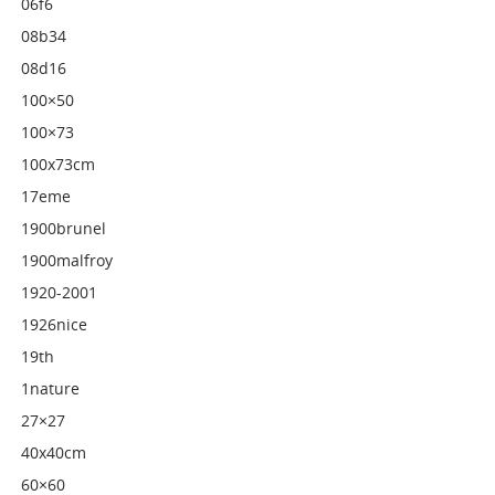
06f6
08b34
08d16
100×50
100×73
100x73cm
17eme
1900brunel
1900malfroy
1920-2001
1926nice
19th
1nature
27×27
40x40cm
60×60