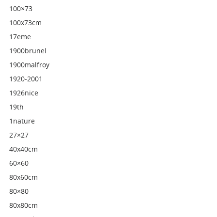
100×73
100x73cm
17eme
1900brunel
1900malfroy
1920-2001
1926nice
19th
1nature
27×27
40x40cm
60×60
80x60cm
80×80
80x80cm