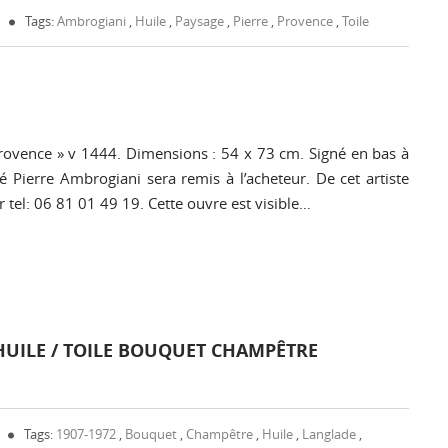
Tags:
Ambrogiani
,
Huile
,
Paysage
,
Pierre
,
Provence
,
Toile
Provence » v 1444. Dimensions : 54 x 73 cm. Signé en bas à
ité Pierre Ambrogiani sera remis à l’acheteur. De cet artiste
 tel: 06 81 01 49 19. Cette ouvre est visible…
 HUILE / TOILE BOUQUET CHAMPÊTRE
Tags:
1907-1972
,
Bouquet
,
Champêtre
,
Huile
,
Langlade
,