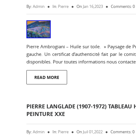
By:
Admin
In:
Pierre
On
Jan 16,2023
Comments: 0
Pierre Ambrogiani – Huile sur toile. » Paysage de 
gauche. Un certificat d’authenticité fait par le com
disponibles. Pour toutes informations nous contacter
READ MORE
PIERRE LANGLADE (1907-1972) TABLEAU
PEINTURE XXE
By:
Admin
In:
Pierre
On
Juil 01,2022
Comments: 0