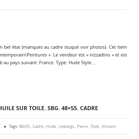
En bel état (manques au cadre stuqué voir photos). Cet item
contemporain\Peintures ». Le vendeur est « nizzadino » et est
ié au pays suivant: France. Type: Huile Style:…
HUILE SUR TOILE. SBG. 48×55. CADRE
0
Tags:
48x55
,
Cadre
,
Huile
,
Icebergs
,
Pierre
,
Toile
,
Vincent