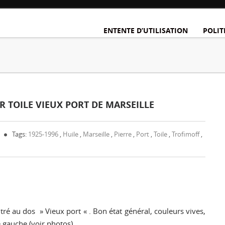
ENTENTE D’UTILISATION
POLIT
UR TOILE VIEUX PORT DE MARSEILLE
Tags:
1925-1996
,
Huile
,
Marseille
,
Pierre
,
Port
,
Toile
,
Trofimoff
,
tré au dos » Vieux port « . Bon état général, couleurs vives,
 gauche (voir photos).