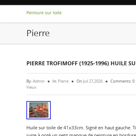
Peinture sur toile
Pierre
PIERRE TROFIMOFF (1925-1996) HUILE S
By:
Admin
In:
Pierre
On
Juil 27,2026
Comments: 0
Vieux
Huile sur toile de 41x33cm. Signé en haut gauche. Ti
juste à noté un petit manque de peinture en bordure