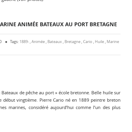
E MARINE ANIMÉE BATEAUX AU PORT BRETAGNE
 0
Tags:
1889-
,
Animée
,
Bateaux
,
Bretagne
,
Cario
,
Huile
,
Marine
 Bateaux de pêche au port » école bretonne. Belle huile sur
e début vingtième. Pierre Cario né en 1889 peintre breton
ènes marines, considéré aujourd’hui comme l’un des plus