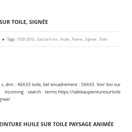
 SUR TOILE, SIGNÉE
Tags:
1928-2016
,
Garcia-Fons
,
Huile
,
Pierre
,
Signee
,
Toile
e », dim : 46X33 toile, bel encadrement : 56X43. Voir bio sur
 Incoming search terms:https://tableaupeinturesurtoile
gnee/
PEINTURE HUILE SUR TOILE PAYSAGE ANIMÉE