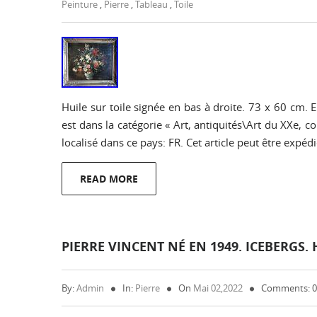
Peinture
,
Pierre
,
Tableau
,
Toile
Huile sur toile signée en bas à droite. 73 x 60 cm. 
est dans la catégorie « Art, antiquités\Art du XXe, 
localisé dans ce pays: FR. Cet article peut être expéd
READ MORE
PIERRE VINCENT NÉ EN 1949. ICEBERGS. 
By:
Admin
In:
Pierre
On
Mai 02,2022
Comments: 