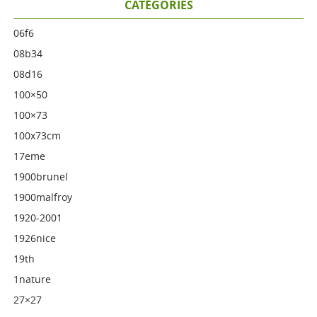
CATÉGORIES
06f6
08b34
08d16
100×50
100×73
100x73cm
17eme
1900brunel
1900malfroy
1920-2001
1926nice
19th
1nature
27×27