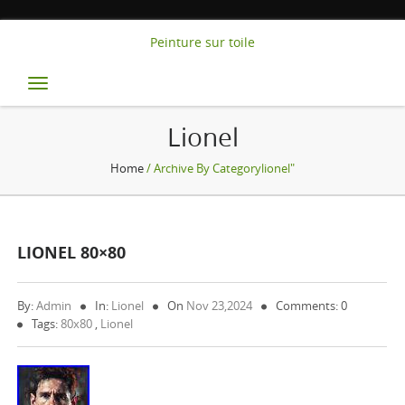
Peinture sur toile
Toggle
navigation
Lionel
Home
/ Archive By Categorylionel"
LIONEL 80×80
By:
Admin
In:
Lionel
On
Nov 23,2024
Comments: 0
Tags:
80x80
,
Lionel