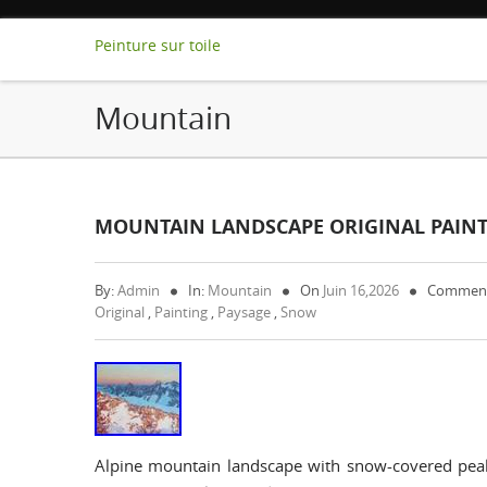
Peinture sur toile
Mountain
MOUNTAIN LANDSCAPE ORIGINAL PAINT
By:
Admin
In:
Mountain
On
Juin 16,2026
Comment
Original
,
Painting
,
Paysage
,
Snow
Alpine mountain landscape with snow-covered peaks