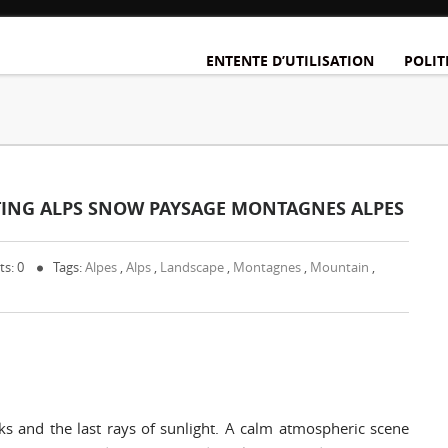
ENTENTE D’UTILISATION
POLIT
ING ALPS SNOW PAYSAGE MONTAGNES ALPES
s: 0
Tags:
Alpes
,
Alps
,
Landscape
,
Montagnes
,
Mountain
,
 and the last rays of sunlight. A calm atmospheric scene