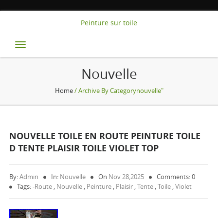
Peinture sur toile
Toggle
navigation
Nouvelle
Home
/ Archive By Categorynouvelle"
NOUVELLE TOILE EN ROUTE PEINTURE TOILE
D TENTE PLAISIR TOILE VIOLET TOP
By:
Admin
In:
Nouvelle
On
Nov 28,2025
Comments: 0
Tags:
-route
,
Nouvelle
,
Peinture
,
Plaisir
,
Tente
,
Toile
,
Violet