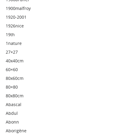
1900malfroy
1920-2001
1926nice
19th
1nature
27×27
40x40cm
60×60
80x60cm
80×80
80x80cm
Abascal
Abdul
Abonn
Aborigène