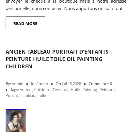
envoyer le chèque à la boutique mais à notre adresse
personnelle, nous contacter. Nous apportons un soin tout…
READ MORE
ANCIEN TABLEAU PORTRAIT D’ENFANTS
PEINTURE HUILE TOILE OIL PAINTING
CHILDREN
By:
Admin
In:
Ancien
On
Juil 13,2026
Comments: 0
Tags:
Ancien
,
Children
,
D'enfants
,
Huile
,
Painting
,
Peinture
,
Portrait
,
Tableau
,
Toile