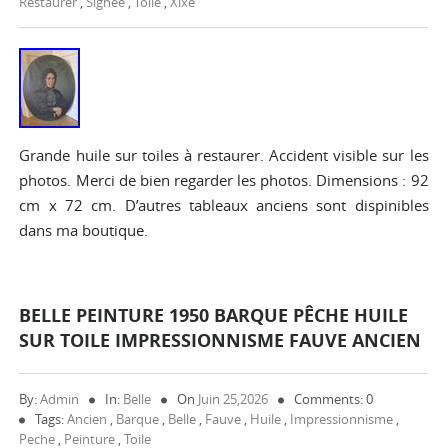
Restaurer
,
Signee
,
Toile
,
Xixe
Grande huile sur toiles à restaurer. Accident visible sur les
photos. Merci de bien regarder les photos. Dimensions : 92
cm x 72 cm. D’autres tableaux anciens sont dispinibles
dans ma boutique.
BELLE PEINTURE 1950 BARQUE PÊCHE HUILE
SUR TOILE IMPRESSIONNISME FAUVE ANCIEN
By:
Admin
In:
Belle
On
Juin 25,2026
Comments: 0
Tags:
Ancien
,
Barque
,
Belle
,
Fauve
,
Huile
,
Impressionnisme
,
Peche
,
Peinture
,
Toile