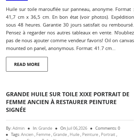
Huile sur toile marouflée sur panneau, anonyme. Format :
41,7 cm x 36,5 cm. En bon état (voir photos). Expédition
sous 48 heures. Garantie 30 jours satisfait ou remboursé.
Pensez à regarder nos autres tableaux en vente. N’oubliez
pas de nous ajouter comme vendeur favoris! Oil on canvas
mounted on panel, anonymous. Format: 41.7 cm…
READ MORE
GRANDE HUILE SUR TOILE XIXE PORTRAIT DE
FEMME ANCIEN À RESTAURER PEINTURE
SIGNÉE
By:
Admin
In:
Grande
On
Juil 06,2026
Comments: 0
Tags:
Ancien
,
Femme
,
Grande
,
Huile
,
Peinture
,
Portrait
,