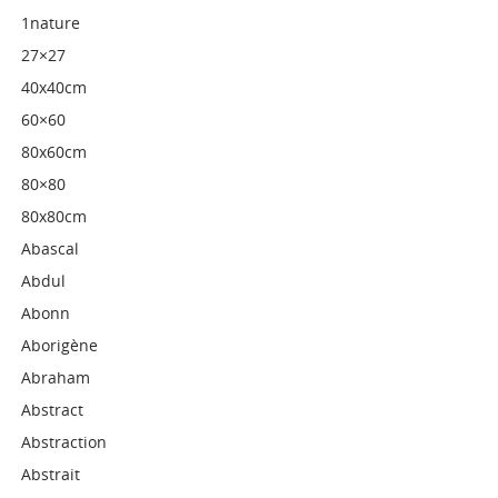
1nature
27×27
40x40cm
60×60
80x60cm
80×80
80x80cm
Abascal
Abdul
Abonn
Aborigène
Abraham
Abstract
Abstraction
Abstrait