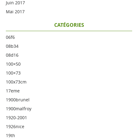
Juin 2017
Mai 2017
CATÉGORIES
06f6
08b34
08d16
100×50
100×73
100x73cm
17eme
1900brunel
1900malfroy
1920-2001
1926nice
19th