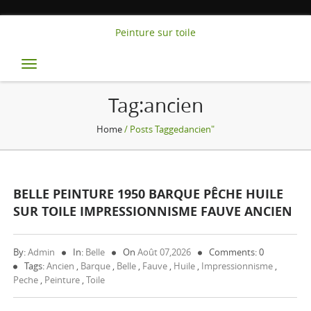
Peinture sur toile
Toggle
navigation
Tag:ancien
Home
/ Posts Taggedancien"
BELLE PEINTURE 1950 BARQUE PÊCHE HUILE
SUR TOILE IMPRESSIONNISME FAUVE ANCIEN
By:
Admin
In:
Belle
On
Août 07,2026
Comments: 0
Tags:
Ancien
,
Barque
,
Belle
,
Fauve
,
Huile
,
Impressionnisme
,
Peche
,
Peinture
,
Toile