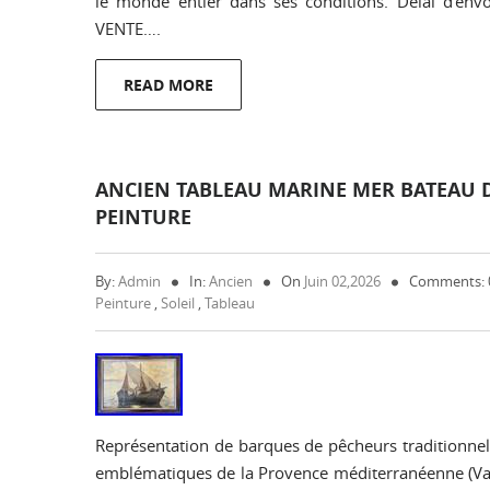
le monde entier dans ses conditions. Délai d’
VENTE….
READ MORE
ANCIEN TABLEAU MARINE MER BATEAU D
PEINTURE
By:
Admin
In:
Ancien
On
Juin 02,2026
Comments:
Peinture
,
Soleil
,
Tableau
Représentation de barques de pêcheurs traditionnel
emblématiques de la Provence méditerranéenne (Var 