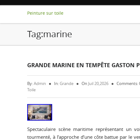
Peinture sur toile
Tag:marine
GRANDE MARINE EN TEMPÊTE GASTON PE
By:
Admin
In:
Grande
On
Juil 20,2026
Comments: 
Toile
Spectaculaire scène maritime représentant un vo
tourmenté, à l’approche d’une côte battue par le ven