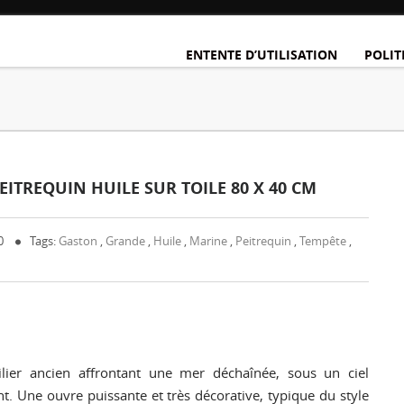
ENTENTE D’UTILISATION
POLIT
ITREQUIN HUILE SUR TOILE 80 X 40 CM
0
Tags:
Gaston
,
Grande
,
Huile
,
Marine
,
Peitrequin
,
Tempête
,
ilier ancien affrontant une mer déchaînée, sous un ciel
t. Une ouvre puissante et très décorative, typique du style