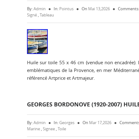
By:
Admin
In:
Pointus
On
Mai 13,2026
Comments:
Signé
,
Tableau
Huile sur toile 55 x 46 cm (vendue non encadrée). 
emblématiques de la Provence, en mer Méditerranée. J
référencé Artprice et Artmajeur.
GEORGES BORDONOVE (1920-2007) HUIL
By:
Admin
In:
Georges
On
Mar 17,2026
Comments
Marine
,
Signee
,
Toile