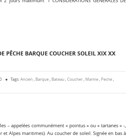
envoi 2 jours maximum. 1 CONSIDERATIONS GENERALES DE
E PÊCHE BARQUE COUCHER SOLEIL XIX XX
 0
Tags:
Ancien
,
Barque
,
Bateau
,
Coucher
,
Marine
,
Peche
,
les – appelées communément « pointus » ou « tartanes » -,
et Alpes maritimes). Au coucher de soleil. Signée en bas à