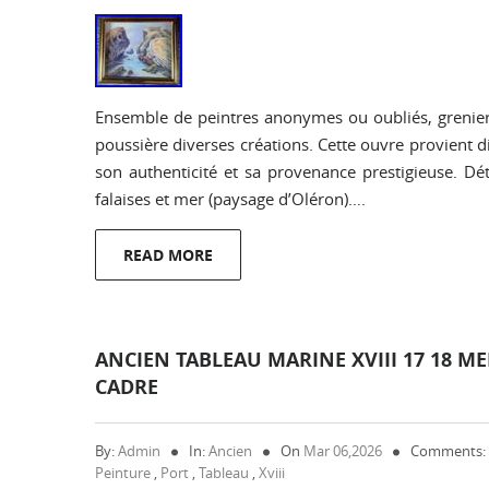
Ensemble de peintres anonymes ou oubliés, grenier 
poussière diverses créations. Cette ouvre provient d
son authenticité et sa provenance prestigieuse. Déta
falaises et mer (paysage d’Oléron)….
READ MORE
ANCIEN TABLEAU MARINE XVIII 17 18 M
CADRE
By:
Admin
In:
Ancien
On
Mar 06,2026
Comments:
Peinture
,
Port
,
Tableau
,
Xviii