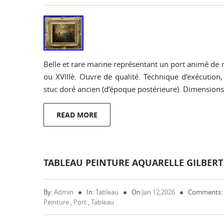
Belle et rare marine représentant un port animé de
ou XVIIIè. Ouvre de qualité. Technique d’exécution, 
stuc doré ancien (d’époque postérieure). Dimensions
READ MORE
TABLEAU PEINTURE AQUARELLE GILBER
By:
Admin
In:
Tableau
On
Jan 12,2026
Comments:
Peinture
,
Port
,
Tableau