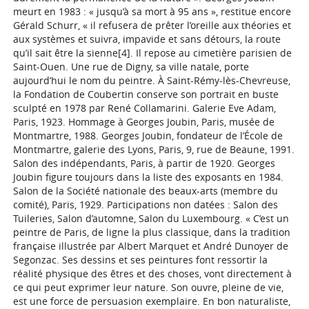
meurt en 1983 : « jusqu’à sa mort à 95 ans », restitue encore
Gérald Schurr, « il refusera de prêter l’oreille aux théories et
aux systèmes et suivra, impavide et sans détours, la route
qu’il sait être la sienne[4]. Il repose au cimetière parisien de
Saint-Ouen. Une rue de Digny, sa ville natale, porte
aujourd’hui le nom du peintre. À Saint-Rémy-lès-Chevreuse,
la Fondation de Coubertin conserve son portrait en buste
sculpté en 1978 par René Collamarini. Galerie Eve Adam,
Paris, 1923. Hommage à Georges Joubin, Paris, musée de
Montmartre, 1988. Georges Joubin, fondateur de l’École de
Montmartre, galerie des Lyons, Paris, 9, rue de Beaune, 1991.
Salon des indépendants, Paris, à partir de 1920. Georges
Joubin figure toujours dans la liste des exposants en 1984.
Salon de la Société nationale des beaux-arts (membre du
comité), Paris, 1929. Participations non datées : Salon des
Tuileries, Salon d’automne, Salon du Luxembourg. « C’est un
peintre de Paris, de ligne la plus classique, dans la tradition
française illustrée par Albert Marquet et André Dunoyer de
Segonzac. Ses dessins et ses peintures font ressortir la
réalité physique des êtres et des choses, vont directement à
ce qui peut exprimer leur nature. Son ouvre, pleine de vie,
est une force de persuasion exemplaire. En bon naturaliste,