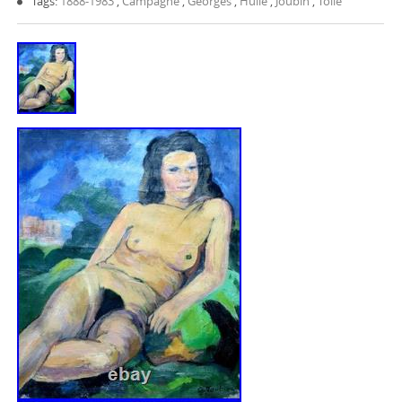
Tags:
1888-1983
,
Campagne
,
Georges
,
Huile
,
Joubin
,
Toile