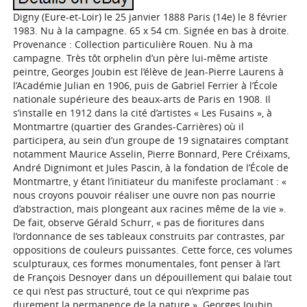
Digny (Eure-et-Loir) le 25 janvier 1888 Paris (14e) le 8 février
1983. Nu à la campagne. 65 x 54 cm. Signée en bas à droite.
Provenance : Collection particulière Rouen. Nu à ma
campagne. Très tôt orphelin d’un père lui-même artiste
peintre, Georges Joubin est l’élève de Jean-Pierre Laurens à
l’Académie Julian en 1906, puis de Gabriel Ferrier à l’École
nationale supérieure des beaux-arts de Paris en 1908. Il
s’installe en 1912 dans la cité d’artistes « Les Fusains », à
Montmartre (quartier des Grandes-Carrières) où il
participera, au sein d’un groupe de 19 signataires comptant
notamment Maurice Asselin, Pierre Bonnard, Pere Créixams,
André Dignimont et Jules Pascin, à la fondation de l’École de
Montmartre, y étant l’initiateur du manifeste proclamant : «
nous croyons pouvoir réaliser une ouvre non pas nourrie
d’abstraction, mais plongeant aux racines même de la vie ».
De fait, observe Gérald Schurr, « pas de fioritures dans
l’ordonnance de ses tableaux construits par contrastes, par
oppositions de couleurs puissantes. Cette force, ces volumes
sculpturaux, ces formes monumentales, font penser à l’art
de François Desnoyer dans un dépouillement qui balaie tout
ce qui n’est pas structuré, tout ce qui n’exprime pas
durement la permanence de la nature ». Georges Joubin