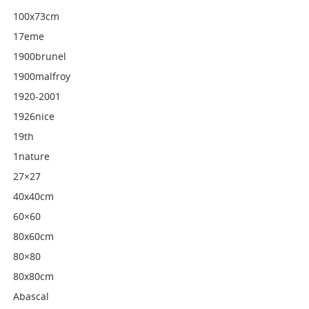
100x73cm
17eme
1900brunel
1900malfroy
1920-2001
1926nice
19th
1nature
27×27
40x40cm
60×60
80x60cm
80×80
80x80cm
Abascal