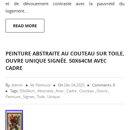
et de dévouement contraste avec la pauvreté du
logement….
READ MORE
PEINTURE ABSTRAITE AU COUTEAU SUR TOILE,
OUVRE UNIQUE SIGNÉE. 50X64CM AVEC
CADRE
By:
Admin
In:
Peinture
On
Déc 04,2025
Comments: 0
Tags:
50x64cm
,
Abstraite
,
Avec
,
Cadre
,
Couteau
,
Ouvre
,
Peinture
,
Signee
,
Toile
,
Unique