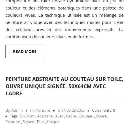
composition abstraite florale dynamique avec un jeu de
couleur et des éléments botaniques dans une palette de
couleurs vives. La technique utilisée est un mélange de
peinture acrylique avec des techniques mixtes pour créer
des éclaboussures et des mouvements expressifs. La
combinaison de couleurs vives et de formes…
READ MORE
PEINTURE ABSTRAITE AU COUTEAU SUR TOILE,
OUVRE UNIQUE SIGNÉE. 50X64CM AVEC
CADRE
By:
Admin
In:
Peinture
On
Nov 29,2025
Comments: 0
Tags:
50x64cm
,
Abstraite
,
Avec
,
Cadre
,
Couteau
,
Ouvre
,
Peinture
,
Signee
,
Toile
,
Unique