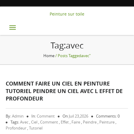
Peinture sur toile
Toggle
navigation
Tag:avec
Home
/ Posts Taggedavec"
COMMENT FAIRE UN CIEL EN PEINTURE
TUTORIEL PEINDRE UN CIEL AVEC L EFFET DE
PROFONDEUR
By:
Admin
In:
Comment
On
Juil 23,2026
Comments: 0
Tags:
Avec
,
Ciel
,
Comment
,
Effet
,
Faire
,
Peindre
,
Peinture
,
Profondeur
,
Tutoriel