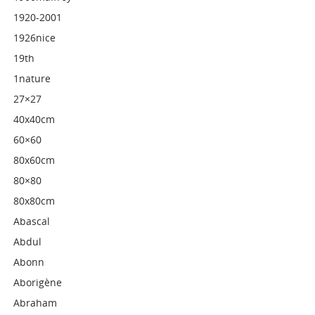
1920-2001
1926nice
19th
1nature
27×27
40x40cm
60×60
80x60cm
80×80
80x80cm
Abascal
Abdul
Abonn
Aborigène
Abraham