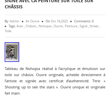
SIGNÉ AVEC CA PEINTURE SUR TOILE SUR
CHÂSSIS
By:
Admin
In:
Ouvre
On
Oct 18,2025
Comments: 0
Tags:
Avec
,
Châssis
,
Nohopia
,
Ouvre
,
Peinture
,
Signé
,
Street
,
Toile
Tableau de Nohopia réalisé à l’acrylique et émulsion sur
toile sur châssis. Ouvre originale, achetée directement à
l’artiste et signée avec certificat d’authenticité. Titre: «
Shooting up to see the stars ». Ouvre unique et originale
fait main.