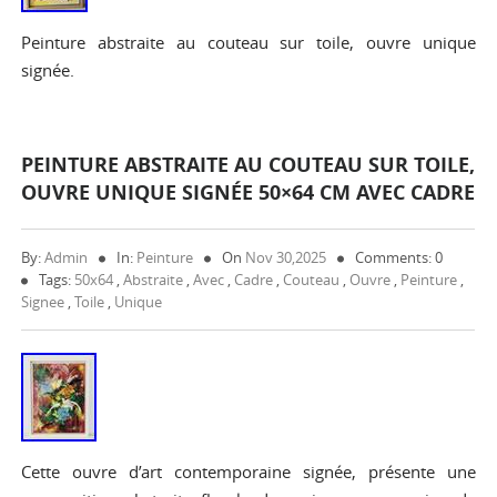
Peinture abstraite au couteau sur toile, ouvre unique
signée.
PEINTURE ABSTRAITE AU COUTEAU SUR TOILE,
OUVRE UNIQUE SIGNÉE 50×64 CM AVEC CADRE
By:
Admin
In:
Peinture
On
Nov 30,2025
Comments: 0
Tags:
50x64
,
Abstraite
,
Avec
,
Cadre
,
Couteau
,
Ouvre
,
Peinture
,
Signee
,
Toile
,
Unique
Cette ouvre d’art contemporaine signée, présente une