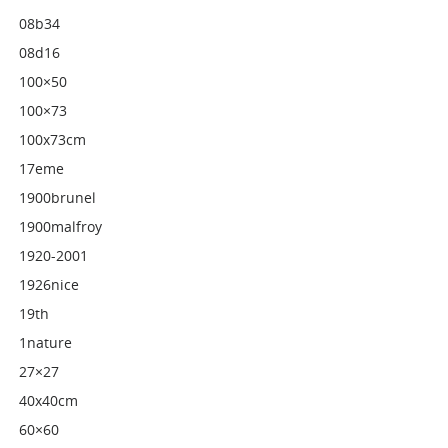
08b34
08d16
100×50
100×73
100x73cm
17eme
1900brunel
1900malfroy
1920-2001
1926nice
19th
1nature
27×27
40x40cm
60×60