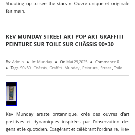
Shooting up to see the stars ». Ouvre unique et originale
fait main.
KEV MUNDAY STREET ART POP ART GRAFFITI
PEINTURE SUR TOILE SUR CHÂSSIS 90×30
By:
Admin
In:
Munday
On
Mai 29,2025
Comments: 0
Tags:
90x30
,
Châssis
,
Graffiti
,
Munday
,
Peinture
,
Street
,
Toile
Kev Munday artiste britannique, crée des ouvres d’art
positives et dynamiques inspirées par l’observation des
gens et le quotidien. Exagérant et célébrant l’ordinaire, Kiev