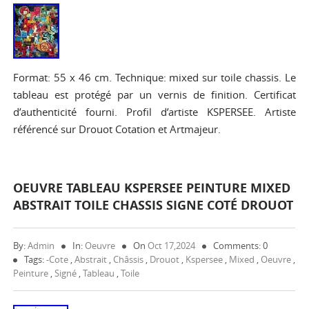
Format: 55 x 46 cm. Technique: mixed sur toile chassis. Le
tableau est protégé par un vernis de finition. Certificat
d’authenticité fourni. Profil d’artiste KSPERSEE. Artiste
référencé sur Drouot Cotation et Artmajeur.
OEUVRE TABLEAU KSPERSEE PEINTURE MIXED
ABSTRAIT TOILE CHASSIS SIGNE COTÉ DROUOT
By:
Admin
In:
Oeuvre
On
Oct 17,2024
Comments: 0
Tags:
-cote
,
Abstrait
,
Châssis
,
Drouot
,
Kspersee
,
Mixed
,
Oeuvre
,
Peinture
,
Signé
,
Tableau
,
Toile