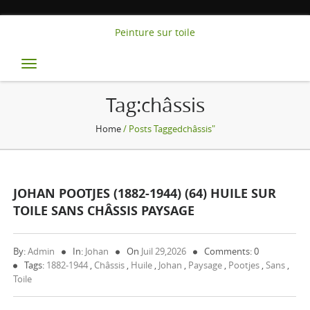
Peinture sur toile
Toggle
navigation
Tag:châssis
Home
/ Posts Taggedchâssis"
JOHAN POOTJES (1882-1944) (64) HUILE SUR
TOILE SANS CHÂSSIS PAYSAGE
By:
Admin
In:
Johan
On
Juil 29,2026
Comments: 0
Tags:
1882-1944
,
Châssis
,
Huile
,
Johan
,
Paysage
,
Pootjes
,
Sans
,
Toile