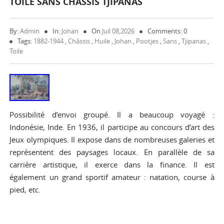
TOILE SANS CHÂSSIS TJIPANAS
By:
Admin
In:
Johan
On
Juil 08,2026
Comments: 0
Tags:
1882-1944
,
Châssis
,
Huile
,
Johan
,
Pootjes
,
Sans
,
Tjipanas
,
Toile
Possibilité d’envoi groupé. Il a beaucoup voyagé :
Indonésie, Inde. En 1936, il participe au concours d’art des
Jeux olympiques. Il expose dans de nombreuses galeries et
représentent des paysages locaux. En parallèle de sa
carrière artistique, il exerce dans la finance. Il est
également un grand sportif amateur : natation, course à
pied, etc.