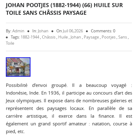
JOHAN POOTJES (1882-1944) (66) HUILE SUR
TOILE SANS CHÂSSIS PAYSAGE
By:
Admin
In:
Johan
On
Juil 06,2026
Comments: 0
Tags:
1882-1944
,
Châssis
,
Huile
,
Johan
,
Paysage
,
Pootjes
,
Sans
,
Toile
Possibilité d’envoi groupé. Il a beaucoup voyagé :
Indonésie, Inde. En 1936, il participe au concours d’art des
Jeux olympiques. Il expose dans de nombreuses galeries et
représentent des paysages locaux. En parallèle de sa
carrière artistique, il exerce dans la finance. Il est
également un grand sportif amateur : natation, course à
pied, etc.