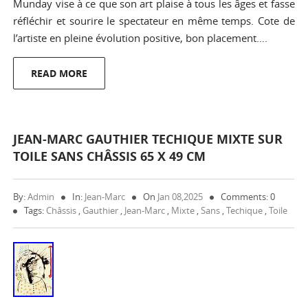
Munday vise à ce que son art plaise à tous les âges et fasse
réfléchir et sourire le spectateur en même temps. Cote de
l’artiste en pleine évolution positive, bon placement….
READ MORE
JEAN-MARC GAUTHIER TECHIQUE MIXTE SUR
TOILE SANS CHÂSSIS 65 X 49 CM
By:
Admin
In:
Jean-Marc
On
Jan 08,2025
Comments: 0
Tags:
Châssis
,
Gauthier
,
Jean-Marc
,
Mixte
,
Sans
,
Techique
,
Toile