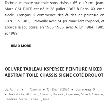
Technique mixte sur toile sans châssis 65 x 49 cm. Jean-
Marc GAUTHIER est né le 28 juillet 1963 à Paris. XX ème
siècle, Français. Il commence des études de peinture en
1976. En 1983, il travaille avec M. Journiac l’art corporel, et
aborde la sculpture, en 1985 1986, avec A. En 1984, 1985
et 1989,…
READ MORE
OEUVRE TABLEAU KSPERSEE PEINTURE MIXED
ABSTRAIT TOILE CHASSIS SIGNE COTÉ DROUOT
By:
Admin
In:
Oeuvre
On
Déc 18,2024
Comments: 0
Tags:
-cote
,
Abstrait
,
Châssis
,
Drouot
,
Kspersee
,
Mixed
,
Oeuvre
,
Peinture
,
Signé
,
Tableau
,
Toile