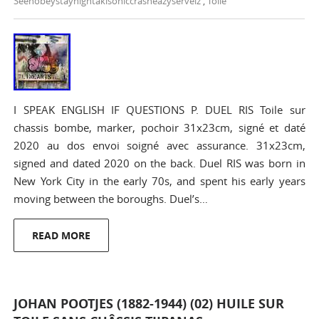
Seenobeystayhightakisoniccrasheazyserveiz
,
Toile
I SPEAK ENGLISH IF QUESTIONS P. DUEL RIS Toile sur
chassis bombe, marker, pochoir 31x23cm, signé et daté
2020 au dos envoi soigné avec assurance. 31x23cm,
signed and dated 2020 on the back. Duel RIS was born in
New York City in the early 70s, and spent his early years
moving between the boroughs. Duel’s…
READ MORE
JOHAN POOTJES (1882-1944) (02) HUILE SUR