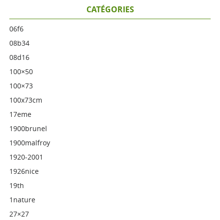
CATÉGORIES
06f6
08b34
08d16
100×50
100×73
100x73cm
17eme
1900brunel
1900malfroy
1920-2001
1926nice
19th
1nature
27×27