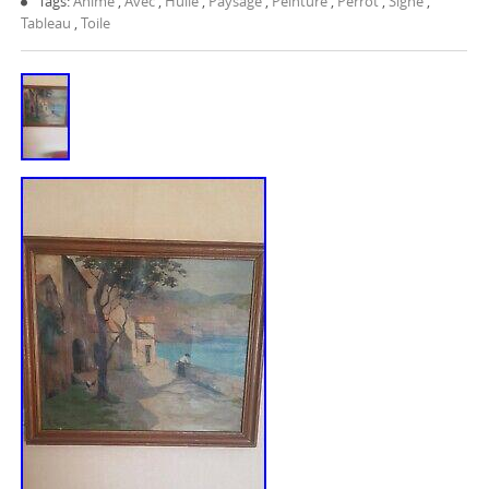
Tags:
Animé
,
Avec
,
Huile
,
Paysage
,
Peinture
,
Perrot
,
Signé
,
Tableau
,
Toile