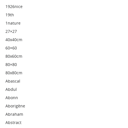
1926nice
19th
1nature
27×27
40x40cm
60×60
80x60cm
80×80
80x80cm
Abascal
Abdul
Abonn
Aborigène
Abraham
Abstract