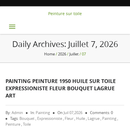
Peinture sur toile
Toggle
navigation
Daily Archives:
Juillet 7, 2026
Home
/
2026
/
Juillet
/ 07
PAINTING PEINTURE 1950 HUILE SUR TOILE
EXPRESSIONISTE FLEUR BOUQUET LAGRUE
ART
By:
Admin
In:
Painting
On
Juil 07,2026
Comments: 0
Tags:
Bouquet
,
Expressioniste
,
Fleur
,
Huile
,
Lagrue
,
Painting
,
Peinture
,
Toile