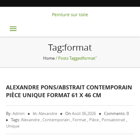
Peinture sur toile
Toggle
navigation
Tag:format
Home
/ Posts Taggedformat"
ALEXANDRE PONS/ABSTRAIT CONTEMPORAIN
PIÈCE UNIQUE FORMAT 61 X 46 CM
By:
Admin
In:
Alexandre
On
Août 06,2026
Comments: 0
Tags:
Alexandre
,
Contemporain
,
Format
,
Pièce
,
Ponsabstrait
,
Unique