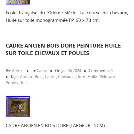
Ecole française du XXIème siècle. La course de chevaux,
Huile sur toile monogrammée FP. 60 x 73 cm.
CADRE ANCIEN BOIS DORE PEINTURE HUILE
SUR TOILE CHEVAUX ET POULES
By:
Admin
In:
Cadre
On
Jan 04,2024
Comments: 0
Tags:
Ancien
,
Bois
,
Cadre
,
Chevaux
,
Doré
,
Huile
,
Peinture
,
Poules
,
Toile
CADRE ANCIEN EN BOIS DORE (LARGEUR : 5CM).