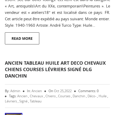
« Art, antiquités\Art du XXe, contemporain\Peintures ». Le
vendeur est « ateliers18″ et est localisé dans ce pays: FR.
Cet article peut être expédié au pays suivant: Monde entier.
Style: 1940-1960 Artiste: André Turco Type: Huile…
READ MORE
ANCIEN TABLEAU HUILE ART DECO CHEVAUX
CHIENS COURSES LÉVRIERS SIGNÉ DLG
DANCHIN
By:
Admin
In:
Ancien
On
Oct 25,2022
Comments: 0
Tags:
Ancien
,
Chevaux
,
Chiens
,
Courses
,
Danchin
,
Déco-
,
Huile
,
Lévriers
,
Signé
,
Tableau