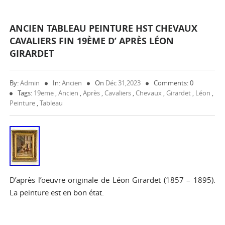
ANCIEN TABLEAU PEINTURE HST CHEVAUX
CAVALIERS FIN 19ÈME D’ APRÈS LÉON
GIRARDET
By:
Admin
In:
Ancien
On
Déc 31,2023
Comments: 0
Tags:
19eme
,
Ancien
,
Après
,
Cavaliers
,
Chevaux
,
Girardet
,
Léon
,
Peinture
,
Tableau
D’après l’oeuvre originale de Léon Girardet (1857 – 1895).
La peinture est en bon état.