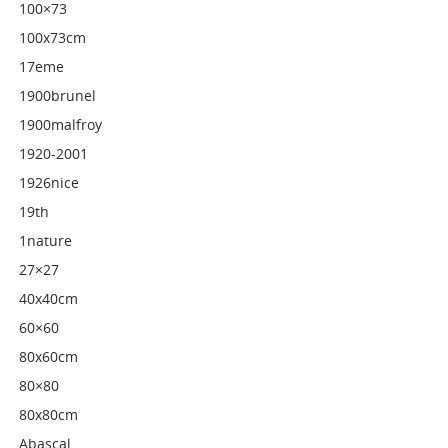
100×73
100x73cm
17eme
1900brunel
1900malfroy
1920-2001
1926nice
19th
1nature
27×27
40x40cm
60×60
80x60cm
80×80
80x80cm
Abascal