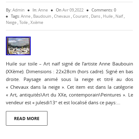
By:
Admin
In:
Anne
On
Avr 09,2022
Comments: 0
Tags:
Anne
,
Baudouin
,
Chevaux
,
Courant
,
Dans
,
Huile
,
Naïf
,
Neige
,
Toile
,
Xxème
Huile sur toile – Art naïf signé de l’artiste Anne Baubouin
(XXème). Dimensions : 22x28cm (hors cadre). Signé en bas
droite. Paysage animé sous la neige et titré au dos
« Chevaux dans la neige ». Cet item est dans la catégorie
« Art, antiquités\Art du XXe, contemporain\Peintures ». Le
vendeur est « julesdi13″ et est localisé dans ce pays:…
READ MORE