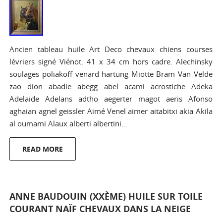
Ancien tableau huile Art Deco chevaux chiens courses
lévriers signé Viénot. 41 x 34 cm hors cadre. Alechinsky
soulages poliakoff venard hartung Miotte Bram Van Velde
zao dion abadie abegg abel acami acrostiche Adeka
Adelaide Adelans adtho aegerter magot aeris Afonso
aghaian agnel geissler Aimé Venel aimer aitabitxi akia Akila
al oumami Alaux alberti albertini…
READ MORE
ANNE BAUDOUIN (XXÈME) HUILE SUR TOILE
COURANT NAÏF CHEVAUX DANS LA NEIGE