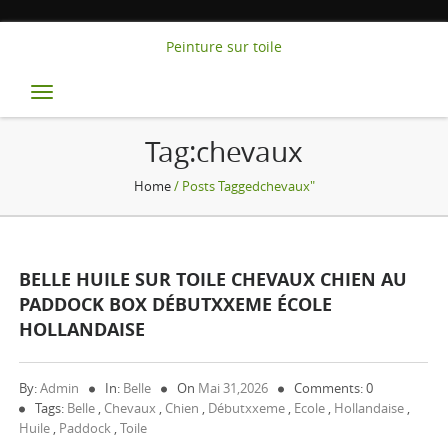
Peinture sur toile
Toggle
navigation
Tag:chevaux
Home
/ Posts Taggedchevaux"
BELLE HUILE SUR TOILE CHEVAUX CHIEN AU
PADDOCK BOX DÉBUTXXEME ÉCOLE
HOLLANDAISE
By:
Admin
In:
Belle
On
Mai 31,2026
Comments: 0
Tags:
Belle
,
Chevaux
,
Chien
,
Débutxxeme
,
Ecole
,
Hollandaise
,
Huile
,
Paddock
,
Toile