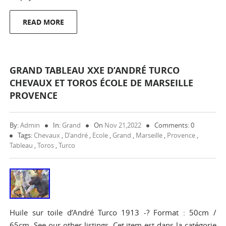
READ MORE
GRAND TABLEAU XXE D’ANDRÉ TURCO
CHEVAUX ET TOROS ÉCOLE DE MARSEILLE
PROVENCE
By:
Admin
In:
Grand
On
Nov 21,2022
Comments: 0
Tags:
Chevaux
,
D'andré
,
Ecole
,
Grand
,
Marseille
,
Provence
,
Tableau
,
Toros
,
Turco
Huile sur toile d’André Turco 1913 -? Format : 50cm /
65cm. See our other listings. Cet item est dans la catégorie