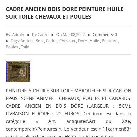
CADRE ANCIEN BOIS DORE PEINTURE HUILE
SUR TOILE CHEVAUX ET POULES
By:
Admin
In:
Cadre
On
Mar 08,2022
Comments: 0
Tags:
Ancien
,
Bois
,
Cadre
,
Chevaux
,
Doré
,
Huile
,
Peinture
,
Poules
,
Toile
PEINTURE A L’HUILE SUR TOILE MAROUFLEE SUR CARTON
EPAIS. SCENE ANIMEE : CHEVAUX, POULES ET CANARDS.
CADRE ANCIEN EN BOIS DORE (LARGEUR : 5CM).
LIVRAISON EUROPE : 22 EUROS. Cet item est dans la
catégorie « Art, antiquités\Art du XXe,
contemporain\Peintures ». Le vendeur est « 11carmen83″
et est localisé dans ce pays: FR. Cet article peut être…